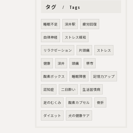
タグ
Tags
ご予約はこちら
睡眠不足
深井駅
疲労回復
自律神経
ストレス緩和
リラクゼーション
片頭痛
ストレス
健康
深井
頭痛
堺市
酸素ボックス
睡眠障害
記憶力アップ
認知症
二日酔い
生活習慣病
足のむくみ
酸素カプセル
骨折
ダイエット
犬の健康ケア