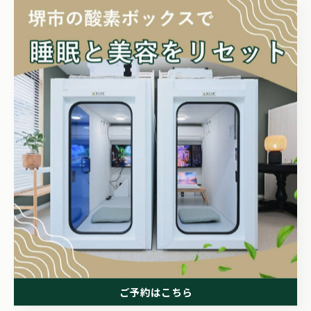
酸素ルームNap
ご予約はプロフィールから📩
#堺シティマラソン #マラソン前日 #高橋尚子 #コンディ
ショニング #疲労回復
< 前のページ
一覧に戻る
次のページ >
関連タグ
#疲労回復
ご予約はこちら