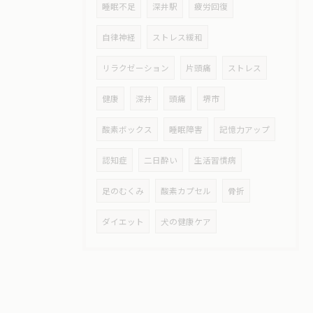
睡眠不足
深井駅
疲労回復
自律神経
ストレス緩和
リラクゼーション
片頭痛
ストレス
健康
深井
頭痛
堺市
酸素ボックス
睡眠障害
記憶力アップ
認知症
二日酔い
生活習慣病
足のむくみ
酸素カプセル
骨折
ダイエット
犬の健康ケア