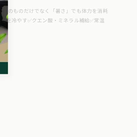
習そのものだけでなく「暑さ」でも体力を消耗
血管を冷やす✅クエン酸・ミネラル補給✅常温