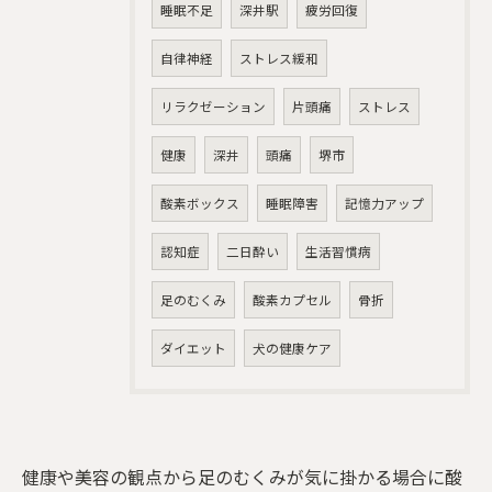
睡眠不足
深井駅
疲労回復
自律神経
ストレス緩和
リラクゼーション
片頭痛
ストレス
健康
深井
頭痛
堺市
酸素ボックス
睡眠障害
記憶力アップ
認知症
二日酔い
生活習慣病
足のむくみ
酸素カプセル
骨折
ダイエット
犬の健康ケア
健康や美容の観点から足のむくみが気に掛かる場合に酸