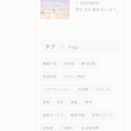
2026/08/03
持久力を高めるには？酸素カプセル（酸素ボックス）はスポーツ選手のコンディショニングに役立つ？
タグ
Tags
睡眠不足
深井駅
疲労回復
自律神経
ストレス緩和
リラクゼーション
片頭痛
ストレス
健康
深井
頭痛
堺市
酸素ボックス
睡眠障害
記憶力アップ
認知症
二日酔い
生活習慣病