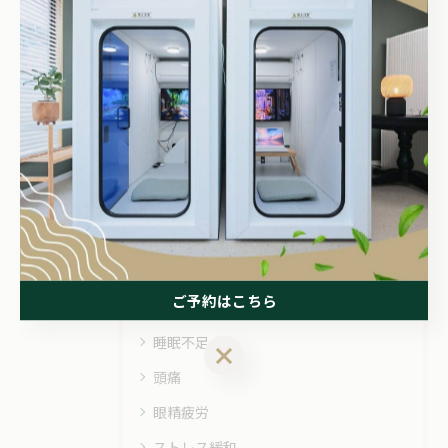
< 前のページ
一覧に戻る
次のページ >
関連タグ
#酸素カプセル
カテゴリー
Categories
ご予約はこちら
全てのカテゴリー
睡眠不足
ご予約はこちら
頭痛
眼精疲労
ストレス緩和