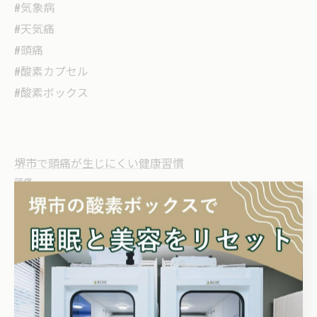
#気象病
#天気痛
#頭痛
#酸素カプセル
#酸素ボックス
堺市で頭痛が生じにくい健康習慣
頭痛
< 前のページ
一覧に戻る
次のページ >
関連タグ