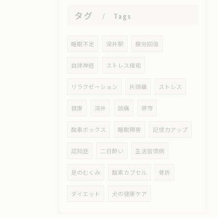
タグ
Tags
睡眠不足
深井駅
疲労回復
自律神経
ストレス緩和
リラクゼーション
片頭痛
ストレス
健康
深井
頭痛
堺市
酸素ボックス
睡眠障害
記憶力アップ
認知症
二日酔い
生活習慣病
足のむくみ
酸素カプセル
骨折
ダイエット
犬の健康ケア