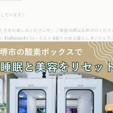
を導入しています✨
きをお楽しみください💚」ご希望の際はお声がけください💁🏼
 #JoMalone #ピローミスト #香りのある暮らし #リラッ
一覧に戻る
関連タグ