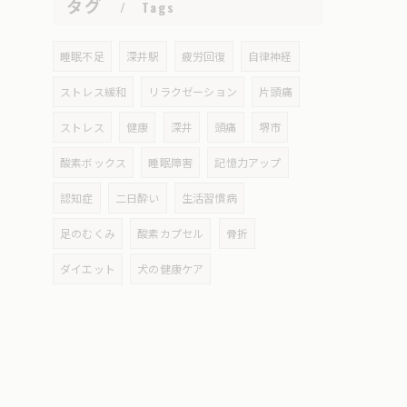
タグ
Tags
睡眠不足
深井駅
疲労回復
自律神経
ストレス緩和
リラクゼーション
片頭痛
ストレス
健康
深井
頭痛
堺市
酸素ボックス
睡眠障害
記憶力アップ
認知症
二日酔い
生活習慣病
足のむくみ
酸素カプセル
骨折
ダイエット
犬の健康ケア