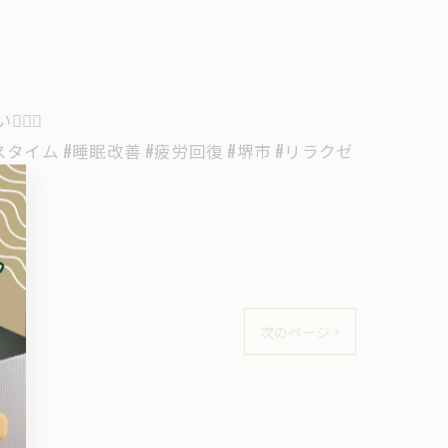
‍♀️
クスタイム #睡眠改善 #疲労回復 #堺市 #リラクゼ
次のページ >