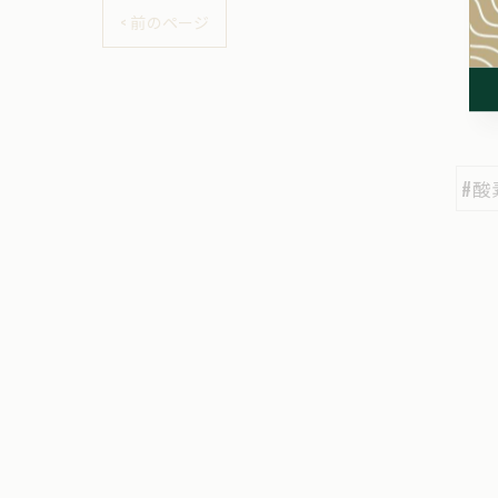
< 前のページ
#酸