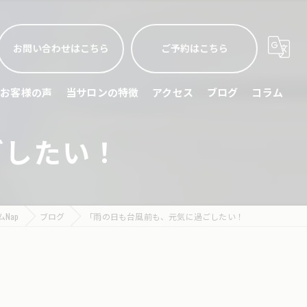
お問い合わせはこちら
ご予約はこちら
お客様の声
当サロンの特徴
アクセス
ブログ
コラム
ごしたい！
睡眠不足
頭痛
眼精疲労
Nap
ブログ
「雨の日も台風前も、元気に過ごしたい！
ストレス緩和
スポーツリカバリー