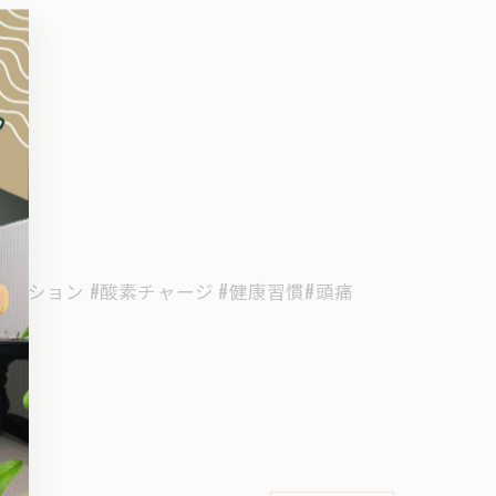
クゼーション #酸素チャージ #健康習慣#頭痛