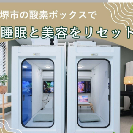
づくりを☀️
」
気痛 #頭痛改善 #自律神経を整える #疲労回復 #堺市 #リラ