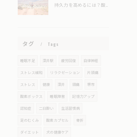
持久力を高めるには？酸素カプセル（酸素ボックス）はスポーツ選手のコンディショニングに役立つ？
タグ
Tags
睡眠不足
深井駅
疲労回復
自律神経
ストレス緩和
リラクゼーション
片頭痛
ストレス
健康
深井
頭痛
堺市
酸素ボックス
睡眠障害
記憶力アップ
認知症
二日酔い
生活習慣病
足のむくみ
酸素カプセル
骨折
ダイエット
犬の健康ケア