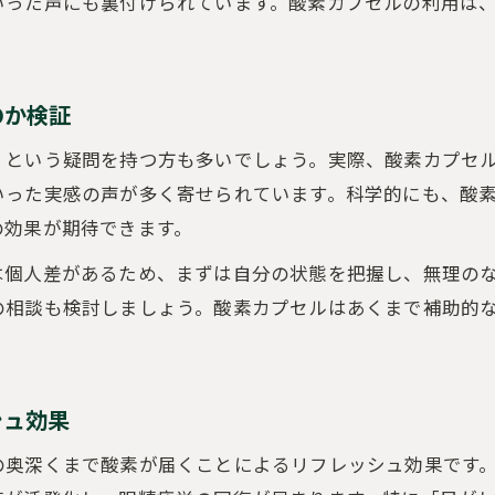
いった声にも裏付けられています。酸素カプセルの利用は
酸素カプセルを取り入れた新しい眼精疲労ケア法
酸素カプセルの定期利用で快適な目元をキープ
酸素カプセルと生活習慣の組み合わせで実感を深め
のか検証
眼精疲労対策に酸素カプセルを習慣化するコツ
」という疑問を持つ方も多いでしょう。実際、酸素カプセ
酸素カプセルがもたらす視界スッキリ効果
いった実感の声が多く寄せられています。科学的にも、酸
酸素カプセル利用後に感じる視界のクリアさとは
の効果が期待できます。
視界が明るくなる酸素カプセルの効果を検証
は個人差があるため、まずは自分の状態を把握し、無理の
酸素カプセルで目のピント調整力が向上する理由
の相談も検討しましょう。酸素カプセルはあくまで補助的
眼精疲労でかすんだ視界に酸素カプセルが効く仕組
酸素カプセル体験者が語る視界スッキリの実例
正しい入り方で実感する眼精疲労ケア術
シュ効果
酸素カプセルの効果的な入り方と注意点
の奥深くまで酸素が届くことによるリフレッシュ効果です
眼精疲労を和らげる酸素カプセルの利用手順