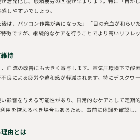
復が活発化し、眼精疲労の回復が早まります。特に「目が
酸素カプセルに最適な利用頻度と時間の目安
実感しやすいでしょう。
効果を高める酸素カプセル前後の過ごし方とは
た後は、パソコン作業が楽になった」「目の充血が和らい
酸素カプセル利用時の呼吸法で実感をアップ
が特徴ですが、継続的なケアを行うことでより高いリフレ
もし酸素カプセルが怪しいと感じたら考えるべきこと
酸素カプセル効果が怪しいと感じた時の確認ポイン
康維持
酸素カプセルの効果に関するよくある誤解と真実
く、血流の改善にも大きく寄与します。高気圧環境下で酸
酸素カプセルが怪しいと思った時の調べ方ガイド
行不良による疲労や違和感が軽減されます。特にデスクワ
口コミで分かる酸素カプセルの信頼性チェック法
ご予約はこちら
ご予約はこちら
酸素カプセルの効果が嘘か本当か見極める方法
良い影響を与える可能性があり、日常的なケアとして定期
は利用を控えるべき場合もあるため、事前に体調を確認し
る理由とは