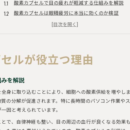
酸素カプセルで目の疲れが軽減する仕組みを解説
酸素カプセルは眼精疲労に本当に効くのか検証
高濃度酸素が目の奥に与えるリフレッシュ効果
酸素カプセルと血流改善による目の健康維持
眼精疲労対策に酸素カプセルが選ばれる理由とは
集中力アップを叶える酸素カプセル体験談
プセルが役立つ理由
酸素カプセルで集中力が続く理由と体験者の声
仕事効率が上がる酸素カプセル利用のリアルな感想
組みを解説
酸素カプセル体験後の視界や思考力の変化を紹介
を全身に取り込むことにより、細胞への酸素供給を増やし
酸素カプセルで得られる頭のスッキリ感とは
物質の分解が促進されます。特に長時間のパソコン作業や
疲労回復と集中力向上に酸素カプセルが役立つ瞬間
が一因と考えられています。
目の疲れを癒す新習慣としての酸素ケア
ことで、自律神経も整い、目の周辺の血行が良くなる効果
毎日の酸素カプセル習慣が目の疲れ対策に効果的