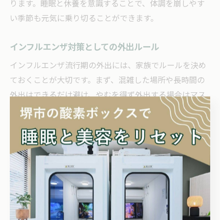
ります。睡眠と休養を意識することで、体調を崩しやす
い季節も元気に乗り切ることができます。
インフルエンザ対策としての外出ルール
インフルエンザ流行期の外出には、家族でルールを決め
ておくことが大切です。まず、混雑した場所や長時間の
外出はできるだけ避け、やむを得ず外出する場合はマス
クの着用を徹底しましょう。帰宅後はすぐに手洗い・う
がいを行う習慣も必須です。
外出時は、マスクやハンカチの持参、手指消毒用のアル
コールを携帯するなど、感染防止のアイテムを活用しま
しょう。公共交通機関利用時や医療機関への訪問時は、
特に注意が必要です。家族の誰かが体調不良の場合は、
外出を控える判断も重要です。