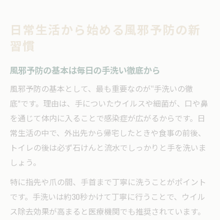
生活リズムを整える風邪予防の秘訣
インフルエンザに強い家族を目指す生活術
日常生活から始める風邪予防の新
風邪予防とインフルエンザ対策の両立方法
習慣
家族みんなでできる生活習慣の見直し術
風邪予防の基本は毎日の手洗い徹底から
インフルエンザ予防に有効な日々の工夫
風邪予防に効く睡眠と休養の重要性
風邪予防の基本として、最も重要なのが“手洗いの徹
底”です。理由は、手についたウイルスや細菌が、口や鼻
インフルエンザ対策としての外出ルール
を通じて体内に入ることで感染症が広がるからです。日
免疫力アップのカギとなる風邪予防実践法
常生活の中で、外出先から帰宅したときや食事の前後、
風邪予防に役立つ免疫力向上の方法
トイレの後は必ず石けんと流水でしっかりと手を洗いま
発酵食品で風邪予防と腸内環境改善
しょう。
風邪予防に取り入れたいビタミン摂取
特に指先や爪の間、手首まで丁寧に洗うことがポイント
免疫力を高める風邪予防の新常識
です。手洗いは約30秒かけて丁寧に行うことで、ウイル
風邪予防とストレス対策の関係について
ス除去効果が高まると医療機関でも推奨されています。