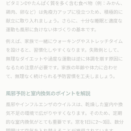
ビタミンCやたんぱく質を多く含む食べ物（例：みかん、
うつらない家族に学ぶ風邪予防の秘けつ
鶏肉、卵など）は免疫力アップに役立つため、積極的に
風邪予防が徹底されている家庭の特徴
献立に取り入れましょう。さらに、十分な睡眠と適度な
インフルエンザがうつらない理由とは
運動も風邪に負けない体づくりの基本です。
風邪予防と家族間感染防止の実践法
例えば、家族で一緒にウォーキングやストレッチタイム
感染しない人の風邪予防習慣を紹介
を設けると、習慣化しやすくなります。失敗例として、
風邪予防で大切なコミュニケーション術
無理なダイエットや過度な運動は逆に体調を崩す原因に
なるため注意が必要です。家族の年齢や体力に合わせ
て、無理なく続けられる予防習慣を工夫しましょう。
風邪予防と室内換気のポイントを解説
風邪やインフルエンザのウイルスは、乾燥した室内や換
気不足の環境で広がりやすくなります。そのため、定期
的な室内換気がとても重要です。窓を1日に2～3回、数分
間開けて空気を入れ替えることが推奨されています。