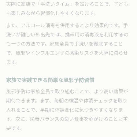
食事と飲み物でできるインフルエンザ対策
実際に家族で「手洗いタイム」を設けることで、子ども
風邪予防に効果的なインフルエンザ予防食
も楽しみながら習慣化しやすくなります。
インフルエンザ予防に役立つ飲み物の選び
また、アルコール消毒も併用するとより効果的です。手
方
洗いが難しい外出先では、携帯用の消毒液を利用するの
風邪予防を意識した家族の食事バランス術
も一つの方法です。家族全員で手洗いを徹底すること
発酵食品がもたらす風邪予防のメリット
で、風邪やインフルエンザの感染リスクを大幅に減らせ
ます。
ビタミン補給で風邪予防と免疫力維持
感染症を寄せ付けない家庭ルールの工夫
家族で実践できる簡単な風邪予防習慣
風邪予防とインフルエンザ対策の家庭ルー
風邪予防は家族全員で取り組むことで、より高い効果が
ル
期待できます。まず、毎朝の検温や体調チェックを取り
共有タオルを避ける風邪予防の工夫
入れることで、早期に体調変化に気づきやすくなりま
家族で守りたい手洗い・うがい習慣
す。次に、栄養バランスの良い食事を心がけることも重
風邪予防のための帰宅後の行動ポイント
要です。
家庭内感染を防ぐ換気と加湿の重要性