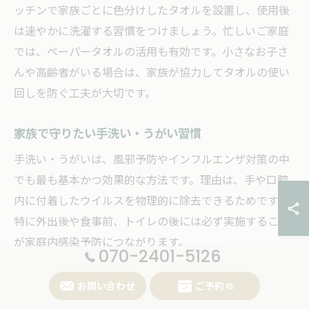
ッチンで家族ごとに色分けしたタオルを設置し、使用後
は速やかに洗濯する習慣をつけましょう。忙しいご家庭
では、ペーパータオルの活用も有効です。小さなお子さ
んや高齢者がいる場合は、家族が協力してタオルの使い
回しを防ぐ工夫が大切です。
家族で守りたい手洗い・うがい習慣
手洗い・うがいは、風邪予防やインフルエンザ対策の中
でも最も基本かつ効果的な方法です。理由は、手や口腔
内に付着したウイルスを物理的に除去できるためです。
特に外出後や食事前、トイレの後には必ず実施すること
が家庭内感染予防につながります。
070-2401-5126
具体的には、30秒以上かけて流水と石けんで手のひら・
お問い合わせ
ご予約
甲・指の間・爪の間まで丁寧に洗うことが推奨されま