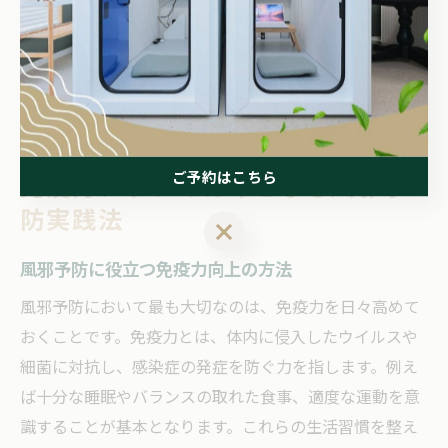
成功例として「家族で外出ルールを決めてから、インフ
ルエンザの感染が防げた」という声もあります。ルール
を明確にし、家族全員で守ることが、家庭内感染のリス
ク軽減につながります。
ご予約はこちら
免疫力アップのカギとなる風邪予
防実践法
ご予約はこちら
風邪予防に役立つ免疫力向上の方法
風邪予防において最も大切なのは、免疫力を日々高めて
おくことです。免疫力とは、体内に侵入したウイルスや
細菌に対抗し、感染症の発症を防ぐ力を指します。例え
ば十分な睡眠やバランスの取れた食事、適度な運動を意
識することが基本となります。これらの生活習慣を整え