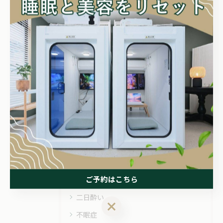
肩こり
睡眠改善
睡眠不足
疲労回復
犬
ぎっくり腰
気象病
受験勉強
健康ケア
便秘
ご予約はこちら
体がだるい
二日酔い
ご予約はこちら
不眠症