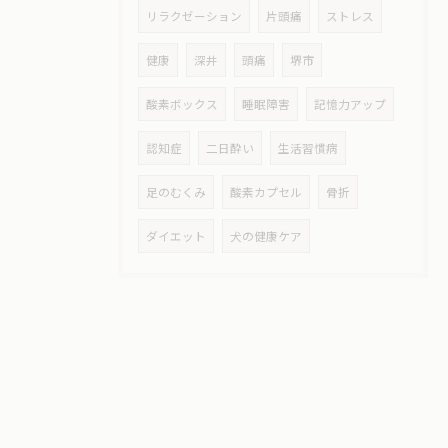
リラクゼーション
片頭痛
ストレス
健康
深井
頭痛
堺市
酸素ボックス
睡眠障害
記憶力アップ
認知症
二日酔い
生活習慣病
足のむくみ
酸素カプセル
骨折
ダイエット
犬の健康ケア