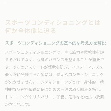
ョニングの関係性
スポーツコンディショニングに必要な三つ
スポーツコンディショニングとは
の要素とは何か
何か全体像に迫る
セルフスポーツコンディショニングの現状
と課題
スポーツコンディショニングの基本的な考え方を解説
コンディショニングトレーニングメニュー
スポーツコンディショニングは、単に筋力や柔軟性を鍛
の役割を知る
えるだけでなく、心身のバランスを整えることが重要で
セルフで行うスポーツコンディショニングの実
す。多くのアスリートが怪我を防ぎ、パフォーマンスを
践法
最大限に発揮するためには、適切なコンディショニング
セルフスポーツコンディショニングの始め
が欠かせません。コンディショニングとは、身体的・精
方とコツ
神的な状態を最適に保つための一連の取り組みを指し、
自宅で続けるスポーツコンディショニング
トレーニングやリカバリー、栄養、睡眠など幅広い要素
方法の工夫
が含まれます。
日常生活に取り入れやすいセルフコンディ