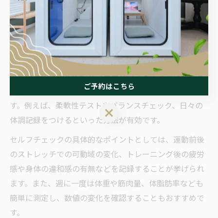
につながります。
セルフチェックで効果を実感する実践ポイント
セルフスポーツコンディショニングの効果を実感するた
めには、定期的なセルフチェックが欠かせません。理由
は、自身の体の変化やパフォーマンス向上を数値や感覚
ご予約はこちら
で確認でき、モチベーションの維持につながるためで
す。例えば、柔軟性テストやバランスチェック、日々の
ご予約はこちら
体調記録をつけるといった方法が有効です。
セルフチェックの具体的なポイントとしては、運動前後
のストレッチでの可動域の変化、トレーニング後の疲労
感や身体の違和感の有無などを記録することが挙げられ
ます。また、週に一度は体重や筋肉量、体脂肪率なども
簡単に測定し、数値の変化を確認することもおすすめで
す。