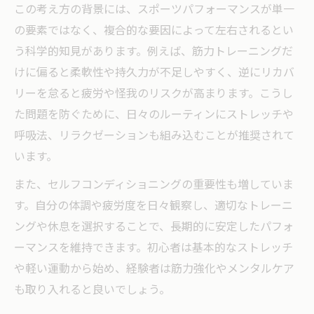
この考え方の背景には、スポーツパフォーマンスが単一
ショニング
の要素ではなく、複合的な要因によって左右されるとい
セルフチェックで効果を実感する実践ポイ
う科学的知見があります。例えば、筋力トレーニングだ
ント
けに偏ると柔軟性や持久力が不足しやすく、逆にリカバ
セルフスポーツコンディショニングの注意
リーを怠ると疲労や怪我のリスクが高まります。こうし
点と対策
た問題を防ぐために、日々のルーティンにストレッチや
心身を整えるコンディショニングの要素を解説
呼吸法、リラクゼーションも組み込むことが推奨されて
います。
スポーツコンディショニングに必要な心身
のバランス
また、セルフコンディショニングの重要性も増していま
コンディショニングストレッチがもたらす
す。自分の体調や疲労度を日々観察し、適切なトレーニ
効果
ングや休息を選択することで、長期的に安定したパフォ
メンタル面を支えるスポーツコンディショ
ーマンスを維持できます。初心者は基本的なストレッチ
ニングの重要性
や軽い運動から始め、経験者は筋力強化やメンタルケア
も取り入れると良いでしょう。
スポーツコンディショニングで知る体のリ
ズム管理