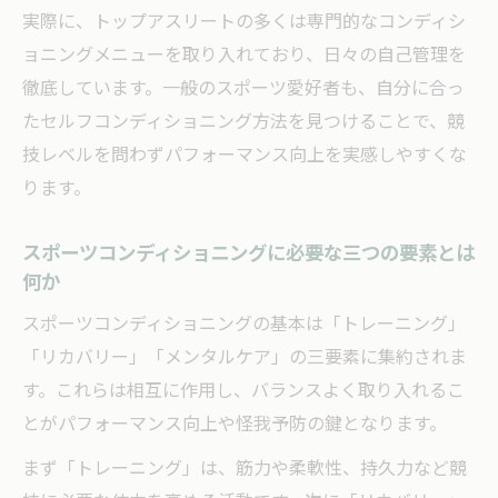
怪我予防のためのセルフコンディショニング術
実際に、トップアスリートの多くは専門的なコンディシ
スポーツコンディショニングで怪我を防ぐ
ョニングメニューを取り入れており、日々の自己管理を
基礎知識
徹底しています。一般のスポーツ愛好者も、自分に合っ
セルフコンディショニング方法で安全な運
たセルフコンディショニング方法を見つけることで、競
動習慣を
技レベルを問わずパフォーマンス向上を実感しやすくな
怪我を予防するストレッチとセルフケアの
ります。
実践法
スポーツコンディショニングに必要な三つの要素とは
スポーツパフォーマンスと怪我予防の両立
何か
を目指す
スポーツコンディショニングの基本は「トレーニング」
日常的なセルフスポーツコンディショニン
「リカバリー」「メンタルケア」の三要素に集約されま
グの重要性
す。これらは相互に作用し、バランスよく取り入れるこ
話題のコンディショニングヨガ活用術も紹介
とがパフォーマンス向上や怪我予防の鍵となります。
スポーツコンディショニングヨガの効果と
実践手順
まず「トレーニング」は、筋力や柔軟性、持久力など競