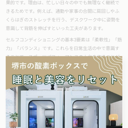
果的です。理由は、忙しい日々の中でも無理なく継続で
きるためです。例えば、通勤や家事の合間に肩回しやふ
くらはぎのストレッチを行う、デスクワーク中に姿勢を
意識して背筋を伸ばすといった工夫があります。
セルフコンディショニングの基本3要素は「柔軟性」「筋
力」「バランス」です。これらを日常生活の中で意識す
ることで、スポーツパフォーマンスの土台を作ることが
できます。例えば、階段の上り下りをトレーニングとし
て活用する、テレビを見ながらストレッチを行うなど、
日々の動作にプラスするだけで効果が期待できます。
注意点として、急激な負荷をかけたり、痛みを我慢して
続けることは避けましょう。自身の体調や疲労度を観察
しながら、無理のない範囲でセルフコンディショニング
を行うことが、長期的な健康維持とパフォーマンス向上