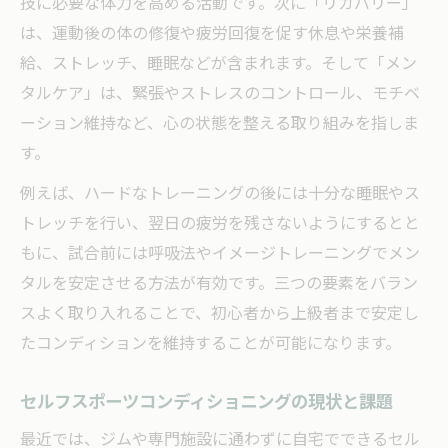
技に必要な体力を高める活動です。次に「リカバリー」
心身の調和を図るコンディショニングヨガ
は、運動後の体の修復や疲労回復を促す休息や栄養補
のポイント
給、ストレッチ、睡眠などが含まれます。そして「メン
初心者が始めやすいスポーツコンディショ
タルケア」は、緊張やストレスのコントロール、モチベ
ニングヨガ
ーション維持など、心の状態を整える取り組みを指しま
スポーツパフォーマンス向上とヨガの関係
す。
性
例えば、ハードなトレーニングの後には十分な睡眠やス
セルフケアに活かせるコンディショニング
トレッチを行い、翌日の疲労を残さないようにするとと
ヨガの基礎
もに、試合前には呼吸法やイメージトレーニングでメン
タルを安定させる方法が有効です。三つの要素をバラン
スよく取り入れることで、初心者から上級者まで安定し
たコンディションを維持することが可能になります。
セルフスポーツコンディショニングの現状と課題
最近では、ジムや専門施設に通わずに自宅でできるセル