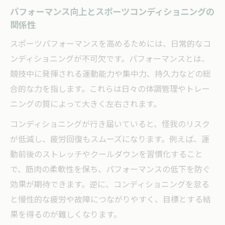
パフォーマンス向上とスポーツコンディショニングの
身体と心を同時に整える実践ポイント
関係性
パフォーマンスを上げるコツを日常に取り入れ
スポーツパフォーマンスを高めるためには、日常的なコ
る
ンディショニングが不可欠です。パフォーマンスとは、
スポーツコンディショニングで日常の習慣
競技中に発揮される運動能力や集中力、持久力などの総
を見直そう
合的な力を指します。これらは日々の体調管理やトレー
パフォーマンス向上を叶えるセルフケアの
ニングの質によって大きく左右されます。
方法
コンディショニングが行き届いていると、怪我のリスク
スポーツコンディショニングを活用した持
が低減し、疲労回復もスムーズになります。例えば、運
続的成長術
動前後のストレッチやクールダウンを習慣化すること
毎日の生活にパフォーマンス向上の工夫を
で、筋肉の柔軟性を保ち、パフォーマンスの低下を防ぐ
プラス
効果が期待できます。逆に、コンディショニングを怠る
コンディショニングトレーニングメニュー
と慢性的な疲労や故障につながりやすく、目標とする結
の活用法
果を得るのが難しくなります。