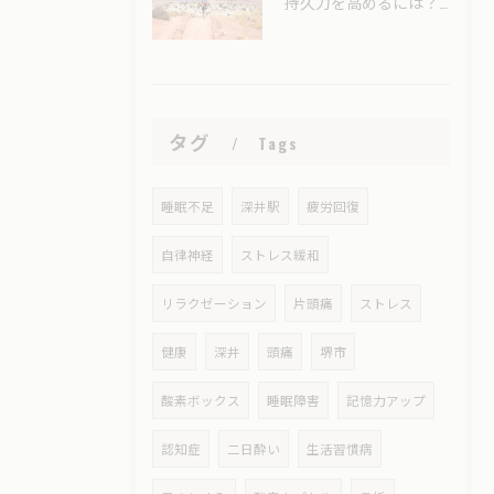
持久力を高めるには？酸素カプセル（酸素ボックス）はスポーツ選手のコンディショニングに役立つ？
タグ
Tags
睡眠不足
深井駅
疲労回復
自律神経
ストレス緩和
リラクゼーション
片頭痛
ストレス
健康
深井
頭痛
堺市
酸素ボックス
睡眠障害
記憶力アップ
認知症
二日酔い
生活習慣病