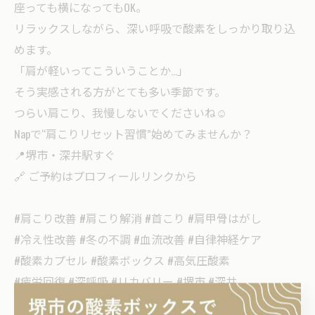
座っても横になってもOK。
リラックスしながら、深い呼吸で酸素をしっかり取り込
めます。
「肩が軽いってこういうことか…」
そう実感される方がとても多い季節です。
つらい肩こり、我慢しないでくださいね☺️
Napで“肩こりリセット習慣”始めてみませんか？
📍堺市・深井駅すぐ
🔗 ご予約はプロフィールリンクから
#肩こり改善 #肩こり解消 #首こり #肩甲骨はがし
#冷え性改善 #冬の不調 #血流改善 #自律神経ケア
#酸素カプセル #酸素ボックス #高気圧酸素
#疲労回復 #深呼吸 #リカバリー #堺市 #深井
#酸素ルームNap #ボディケア #肩こりひどい