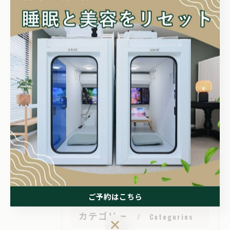
< 前のページ
一覧に戻る
次のページ >
関連タグ
#酸素カプセル
#酸素ボックス
#疲労回復
#堺市
#深井
ご予約はこちら
カテゴリー
Categories
ご予約はこちら