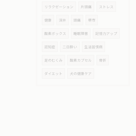
リラクゼーション
片頭痛
ストレス
健康
深井
頭痛
堺市
酸素ボックス
睡眠障害
記憶力アップ
認知症
二日酔い
生活習慣病
足のむくみ
酸素カプセル
骨折
ダイエット
犬の健康ケア