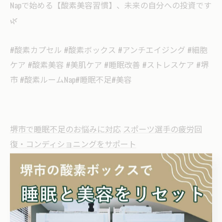
Napで始める【酸素美容習慣】、未来の自分への投資です
🌿
#酸素カプセル #酸素ボックス #アンチエイジング #細胞
ケア #酸素美容 #美肌ケア #睡眠改善 #ストレスケア #堺
市 #酸素ルームNap#睡眠不足#美容
堺市で睡眠不足のお悩みに対応
スポーツ選手の疲労回
復・コンディショニングをサポート
睡眠不足
スポーツリカバリー
< 前のページ
一覧に戻る
次のページ >