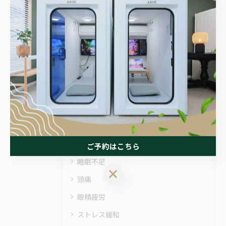
関連タグ
#酸素カプセル
#酸素ボックス
#堺市
#睡眠不足
カテゴリー
Categories
全てのカテゴリー
ご予約はこちら
睡眠不足
ご予約はこちら
頭痛
眼精疲労
ストレス緩和