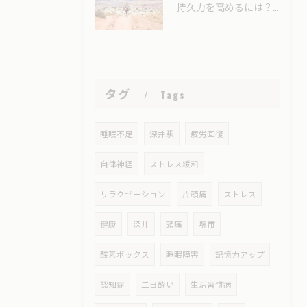
持久力を高めるには？酸素カプセル（酸素ボックス）はスポーツ選手のコンディショニングに役立つ？
タグ
Tags
睡眠不足
深井駅
疲労回復
自律神経
ストレス緩和
リラクゼーション
片頭痛
ストレス
健康
深井
頭痛
堺市
酸素ボックス
睡眠障害
記憶力アップ
認知症
二日酔い
生活習慣病