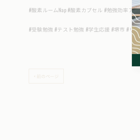
#酸素ルームNap #酸素カプセル #勉強効率ア
#受験勉強 #テスト勉強 #学生応援 #堺市 #リ
< 前のページ