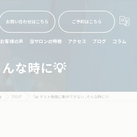
お問い合わせはこちら
ご予約はこちら
お客様の声
当サロンの特徴
アクセス
ブログ
コラム
んな時に💡
睡眠不足
頭痛
眼精疲労
p
ブログ
「📖 テスト勉強に集中できない…そんな時に💡
ストレス緩和
スポーツリカバリー