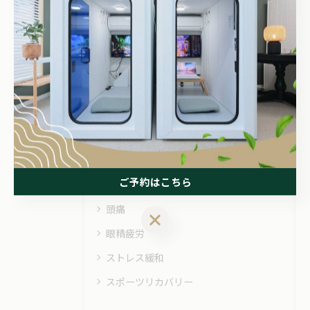
#酸素ボックス
#疲労回復
#リラクゼーション
#堺市
#酸素カプセル
カテゴリー
Categories
全てのカテゴリー
ご予約はこちら
睡眠不足
頭痛
ご予約はこちら
眼精疲労
ストレス緩和
スポーツリカバリー