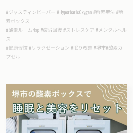
#ジャスティンビーバー #HyperbaricOxygen #酸素療法 #酸
素ボックス
#酸素ルームNap #疲労回復 #ストレスケア #メンタルヘル
ス
#健康習慣 #リラクゼーション #眠り改善 #堺市#酸素カ
プセル
< 前のページ
一覧に戻る
次のページ >
関連タグ