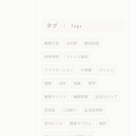
タグ
Tags
睡眠不足
深井駅
疲労回復
自律神経
ストレス緩和
リラクゼーション
片頭痛
ストレス
健康
深井
頭痛
堺市
酸素ボックス
睡眠障害
記憶力アップ
認知症
二日酔い
生活習慣病
足のむくみ
酸素カプセル
骨折