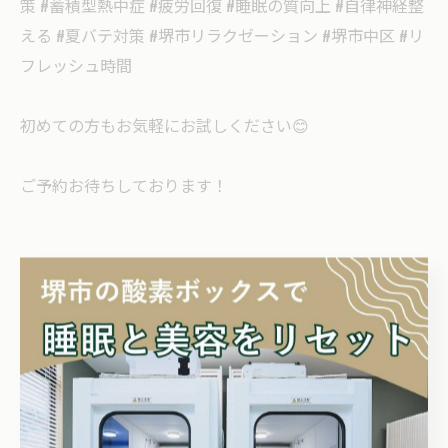
策 #蓄積型熱中症 #疲労回復 #睡眠の質向上 #自律神経整
える #夏バテ対策 #堺市リラクゼーション #堺市中区 #リ
フレッシュ時間
初めての方もお気軽にお試しください😊
ご予約お待ちしております！
< 前のページ
一覧に戻る
次のページ >
関連タグ