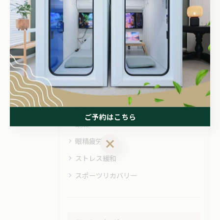
#酸素カプセル
#酸素ボックス
#疲労回復
カテゴリー
Categories
全てのカテゴリー
睡眠不足
ご予約はこちら
頭痛
眼精疲労
ご予約はこちら
ストレス緩和
スポーツリカバリー