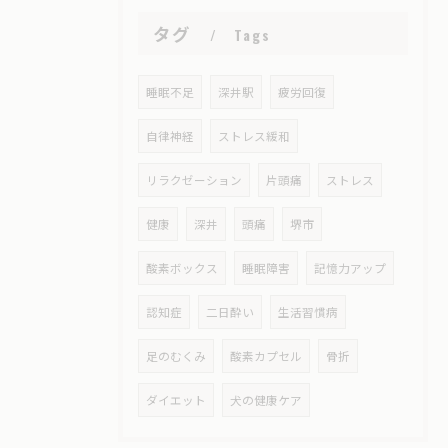
タグ
Tags
睡眠不足
深井駅
疲労回復
自律神経
ストレス緩和
リラクゼーション
片頭痛
ストレス
健康
深井
頭痛
堺市
酸素ボックス
睡眠障害
記憶力アップ
認知症
二日酔い
生活習慣病
足のむくみ
酸素カプセル
骨折
ダイエット
犬の健康ケア