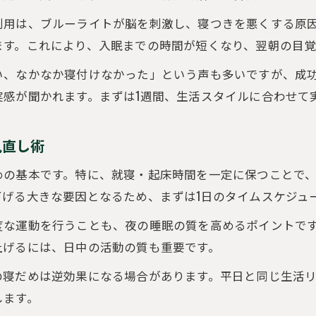
日中のパフォーマンス向上を叶える睡眠改善法
用は、ブルーライトが脳を刺激し、寝つきを悪くする原因
睡眠改善と良質な休息でストレスをコントロール
ます。これにより、入眠までの時間が短くなり、翌朝の目覚
睡眠の質向上が叶える健康と美の秘密
い、なかなか寝付けなかった」という声も多いですが、成
睡眠改善で実感できる健康維持と美容効果の理由
実感が聞かれます。まずは1週間、生活スタイルに合わせて
質の良い睡眠がもたらすアンチエイジングの秘訣
睡眠の質向上が生活の質を高めるメリット解説
見直し術
健康長寿と美しさを支える睡眠改善の実践法
めの基本です。特に、就寝・起床時間を一定に保つことで
睡眠改善で肌や体調の変化を感じるポイント
ご予約はこちら
ご予約はこちら
げる大きな要因となるため、まずは1日のタイムスケジュ
度な運動を行うことも、夜の睡眠の質を高めるポイントで
上げるには、日中の活動の質も重要です。
の寝だめは逆効果になる場合があります。平日と同じ生活
します。