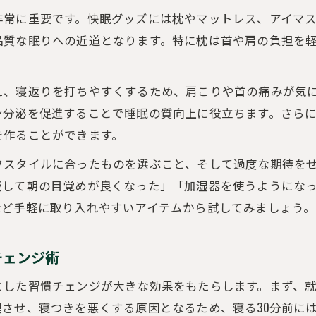
非常に重要です。快眠グッズには枕やマットレス、アイマ
品質な眠りへの近道となります。特に枕は首や肩の負担を
え、寝返りを打ちやすくするため、肩こりや首の痛みが気
ン分泌を促進することで睡眠の質向上に役立ちます。さら
を作ることができます。
フスタイルに合ったものを選ぶこと、そして過度な期待を
減して朝の目覚めが良くなった」「加湿器を使うようにな
など手軽に取り入れやすいアイテムから試してみましょう。
チェンジ術
とした習慣チェンジが大きな効果をもたらします。まず、
させ、寝つきを悪くする原因となるため、寝る30分前に