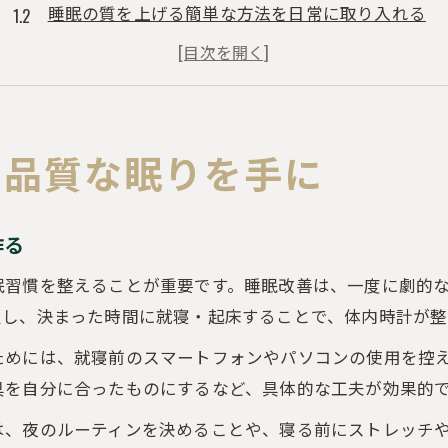
睡眠の質を上げる簡単な方法を日常に取り入れる
睡眠改善で寝つきや目覚めの違いを体感するコツ
良質な睡眠を叶えるための生活リズム見直し術
睡眠の大切さを意識し改善を継続するポイント
質の高い睡眠へ導く簡単なメソッド集
高品質な眠りを手に
睡眠改善に役立つ快眠グッズの選び方と活用法
質の良い睡眠を得るための簡単な習慣チェンジ術
作る
睡眠の質を上げる方法で朝の目覚めもグレードアッ
眠習慣を整えることが重要です。睡眠改善は、一度に劇的
睡眠改善のための寝室環境と温度湿度の整え方
定し、決まった時間に就寝・起床することで、体内時計が整
質の高い睡眠とは何かを理解し実践につなげる
ためには、就寝前のスマートフォンやパソコンの使用を控
快眠をかなえる生活習慣と睡眠改善法
具を自分に合ったものにするなど、具体的な工夫が効果的
快眠を促すための夜のリラックス習慣と睡眠改善
は、夜のルーティンを決めることや、寝る前にストレッチ
睡眠改善を意識した食事や運動のポイント