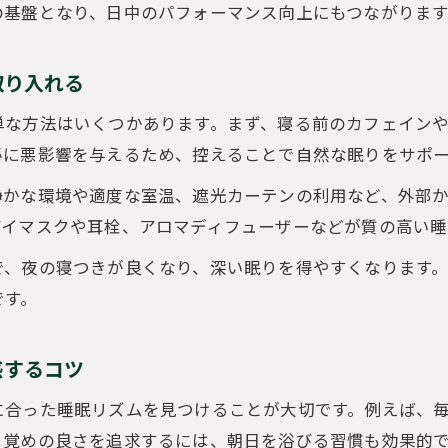
の基盤となり、日中のパフォーマンス向上にもつながります
睡眠の質向上のために避けたい生活習慣と対策法
睡眠改善で実現する体内時計リセットのヒント
取り入れる
質の良い睡眠を支える日常のセルフケア術
単な方法はいくつかあります。まず、寝る前のカフェイン
成長ホルモン活用で眠りの質を高める
泌に悪影響を与えるため、控えることで自然な眠りをサポ
睡眠改善で成長ホルモンを効率的に分泌させる方法
静かな環境や適度な室温、遮光カーテンの利用など、外部
最初の3時間を深く眠る睡眠改善の重要ポイント
アイマスクや耳栓、アロマディフューザーなどが質の高い睡
睡眠の質を上げる方法で痩せ体質を目指す習慣
睡眠改善と成長ホルモンの関係性をわかりやすく解
で、夜の寝つきが良くなり、深い眠りを得やすくなります
です。
成長ホルモンのゴールデンタイムに眠る睡眠改善術
日中のパフォーマンスを支える睡眠改善
感するコツ
睡眠改善で日中の集中力とやる気を高める秘訣
睡眠の質を高めて疲労回復を効率化するポイント
に合った睡眠リズムを見つけることが大切です。例えば、
目覚めの良さを追求するには、朝日を浴びる習慣も効果的
睡眠改善がもたらすメンタルヘルスの安定効果