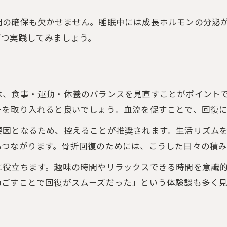
骨折を早く治す行動パターンと心構え
間の確保も欠かせません。睡眠中には成長ホルモンの分泌
骨折が治りやすい人の共通点を解説
ずつ実践してみましょう。
骨折回復を遅らせる要因を避ける方法
骨折による回復を促す生活リズムの秘訣
骨折回復を早める生活リズムの整え方
は、食事・運動・休養のバランスを見直すことがポイント
骨折時におすすめの起床・就寝ルール
チを取り入れると良いでしょう。血流を促すことで、回復
骨折を早く治すための日中の過ごし方
要因となるため、控えることが推奨されます。生活リズム
骨折回復に大切な活動量と安静のバランス
もつながります。骨折回復のためには、こうした日々の積み
骨折回復を助けるリラックス方法の実践例
に役立ちます。趣味の時間やリラックスできる時間を意識
実は重要な骨折時の睡眠と安静な過ごし方
過ごすことで回復がスムーズだった」という体験談も多く見
骨折を早く治す睡眠習慣と安静の工夫
骨折回復に効果的な寝る姿勢とポイント
骨折時に質の良い睡眠を確保する方法