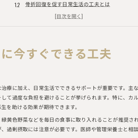
骨折回復を促す日常生活の工夫とは
骨折が早く治る人に共通する習慣
骨折を悪化させない過ごし方のコツ
骨折と回復期間の目安を正しく知る
食事と栄養でサポートする骨折回復
めに今すぐできる工夫
骨折回復を早める食事と栄養素の選び方
骨折に必要な栄養素とバランスの良い食事
骨折を早く治す食事とおすすめレシピ案
な治療に加え、日常生活でできるサポートが重要です。主
骨が早くくっつく食べ物のポイント解説
して過度な負担を避けることが挙げられます。特に、カル
骨折回復に役立つサプリやドリンクの活用法
再生を助ける効果が期待できます。
骨折が早く治る人の習慣と特徴を徹底解説
、緑黄色野菜などを毎日の食事に取り入れることが推奨さ
骨折が早く治る人の生活習慣と特徴とは
が、過剰摂取には注意が必要です。医師や管理栄養士と相
骨折回復を左右するケアのコツを紹介