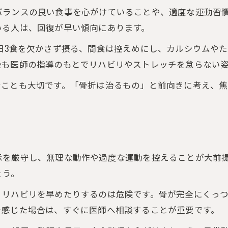
バランスの良い食事を心がけていることや、適度な運動習
骨折回復を促す安静な過ごし方の具体策
いる人は、回復が早い傾向にあります。
骨折を早く治すための睡眠と休息の重要性
日3食を欠かさず摂る、間食は控えめにし、カルシウムや
骨折と向き合い早期回復を目指す行動指針
後も医師の指導のもとでリハビリやストレッチを怠らない
骨折を早く治すための行動指針まとめ
むことも大切です。「骨折は治るもの」と前向きに考え、
骨折時に意識したい回復サポート策
骨折回復を助ける日常の実践アドバイス
骨折の早期回復を目指す心構えとは
骨折治癒を早めるための継続的な工夫
ご予約はこちら
ご予約はこちら
示を厳守し、無理な動作や過度な運動を控えることが大前
ょう。
、リハビリを早めたりするのは危険です。骨が完全にくっ
を感じた場合は、すぐに医師へ相談することが重要です。