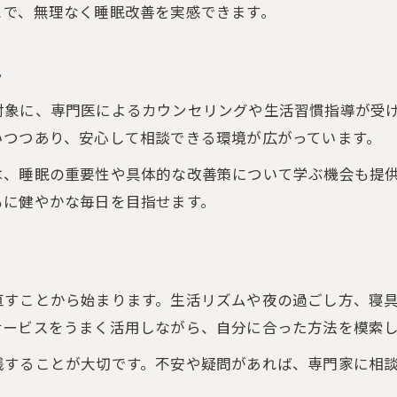
とで、無理なく睡眠改善を実感できます。
グランド世代に優しい薬不要の睡眠改善法
地域で広がる薬なし睡眠改善サポート例
ト
安心して相談できる快眠サポートの魅力
対象に、専門医によるカウンセリングや生活習慣指導が受
安心感が得られる睡眠改善相談の進め方
いつつあり、安心して相談できる環境が広がっています。
睡眠改善を支えるサポート体制を徹底解説
は、睡眠の重要性や具体的な改善策について学ぶ機会も提
信頼できる快眠サポートで睡眠改善を実感
もに健やかな毎日を目指せます。
睡眠改善の相談先選びで大切なポイント
相談しやすい環境で始める睡眠改善支援
ご予約はこちら
ご予約はこちら
直すことから始まります。生活リズムや夜の過ごし方、寝
サービスをうまく活用しながら、自分に合った方法を模索
践することが大切です。不安や疑問があれば、専門家に相