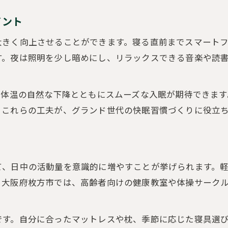
グランド世代と専門医の連携で睡眠改善へ
イント
専門医指導で進める睡眠改善のポイント
大きく向上させることができます。寝る直前までスマート
睡眠改善を支える専門医サポートの全貌
す。夜は照明を少し暗めにし、リラックスできる音楽や読
夜中の目覚め対策に有効な生活習慣とは
夜間覚醒を減らす睡眠改善の生活習慣
、体温の自然な下降とともにスムーズな入眠が期待できま
睡眠改善で夜中の目覚めを防ぐ方法
。これらの工夫が、グランド世代の快眠習慣づくりに役立
グランド世代向け夜中対策の睡眠改善術
夜間の睡眠改善に役立つ食事と運動習慣
夜中の目覚めに効く睡眠改善のコツ紹介
て、日中の活動量を意識的に増やすことが挙げられます。
薬に頼らずに叶える枚方市の睡眠改善術
。大阪府枚方市では、高齢者向けの健康教室や体操サーク
薬なしで実践できる睡眠改善アイデア集
睡眠改善を促す自然派の生活習慣を紹介
です。自分に合ったマットレスや枕、季節に応じた寝具選
薬に頼らない睡眠改善のための工夫とは