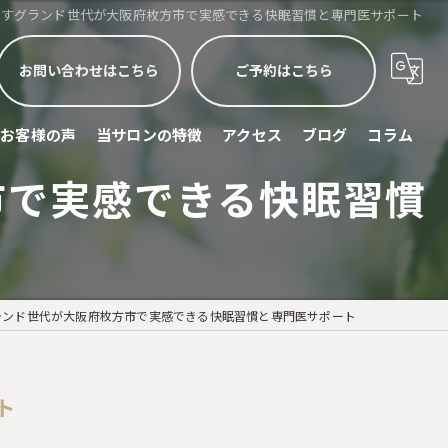
指すグランド世代が大阪府枚方市で実感できる快眠習慣と専門医サポート
お問い合わせはこちら
ご予約はこちら
お客様の声
当サロンの特徴
アクセス
ブログ
コラム
市で実感できる快眠習慣
睡眠不足
頭痛
眼精疲労
ランド世代が大阪府枚方市で実感できる快眠習慣と専門医サポート
ストレス緩和
スポーツリカバリー
ト