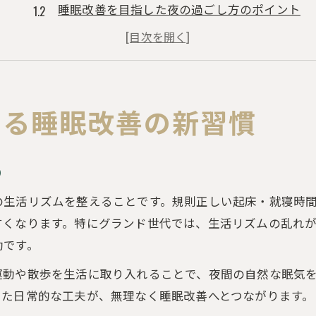
睡眠改善を目指した夜の過ごし方のポイント
グランド世代のための睡眠改善実践法
大阪府枚方市で広がる睡眠改善サポート
睡眠改善の第一歩は正しい習慣から
グランド世代が実感する眠りの質向上法
める睡眠改善の新習慣
グランド世代が感じる睡眠改善の効果と変化
年齢に応じた睡眠改善のコツを解説
り
睡眠改善による日中の活力アップの秘訣
の生活リズムを整えることです。規則正しい起床・就寝時
実体験から学ぶ睡眠改善の成功ポイント
すくなります。特にグランド世代では、生活リズムの乱れ
眠りの質を高める睡眠改善の取り組み方
効です。
睡眠改善の専門医と歩む快眠への道
運動や散歩を生活に取り入れることで、夜間の自然な眠気
睡眠改善は専門医のカウンセリングが鍵
した日常的な工夫が、無理なく睡眠改善へとつながります。
専門医が提案する睡眠改善の効果的手法