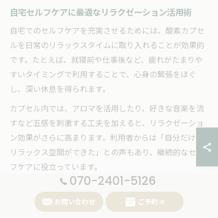
自宅セルフケアに最適なリラクゼーション活用術
自宅でのセルフケアを充実させるためには、酸素カプセ
ルを日常のリラックスタイムに取り入れることが効果的
です。たとえば、就寝前や仕事後など、疲れがたまりや
すいタイミングで利用することで、心身の緊張をほぐ
し、深い休息を得られます。
カプセル内では、アロマを活用したり、好きな音楽を流
すなど五感を刺激する工夫を加えると、リラクゼーショ
ン効果がさらに高まります。利用者からは「自分だけの
リラックス空間ができた」との声もあり、継続的なセル
フケアに役立っています。
070-2401-5126
ただし、利用前には体調をチェックし、発熱や体調不良
時は無理に使用しないよう注意しましょう。また、長時
お問い合わせ
ご予約
間の連続利用は逆効果になることもあるため、適度な時