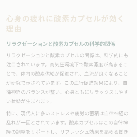
リラクゼーション目的で選ぶ酸素カプセル
活用法
心身の疲れに酸素カプセルが効く
疲労回復とストレス軽減に最適なリラクゼ
理由
ーション術
高気圧酸素カプセルで感じる心身の変化
リラクゼーションと酸素カプセルの科学的関係
リラクゼーション重視派に好評な酸素カプセル
リラクゼーションと酸素カプセルの関係は、科学的にも
体感
注目されています。高気圧環境下で酸素濃度が高まるこ
リラクゼーション重視派が実感する酸素カ
とで、体内の酸素供給が促進され、血流が良くなること
プセル効果
が研究で示されています。この血行促進効果により、自
リラックス体験談でわかる酸素カプセルの
律神経のバランスが整い、心身ともにリラックスしやす
魅力
い状態が生まれます。
利用者が語るリラクゼーションと快眠体感
特に、現代人に多いストレスや疲労の蓄積は自律神経の
酸素カプセルで実感するストレス改善の声
乱れが一因とされています。酸素カプセルはこの自律神
リラクゼーション効果を高める体感ポイン
経の調整をサポートし、リフレッシュ効果を高める働き