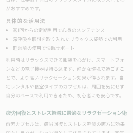
ゼーション
がおすすめです。
自宅セルフケアに最適なリラクゼーション
具体的な活用法
活用術
週1回からの定期利用で心身のメンテナンス
リラクゼーション効果を高める自宅での工
深呼吸や瞑想を取り入れたリラックス姿勢での利用
夫
睡眠前の使用で快眠サポート
酸素カプセルの効果的な使い方と順番を検証
利用時はリラックスできる服装を心がけ、スマートフォ
リラクゼーション重視の酸素カプセル利用
ンなどの電子機器は持ち込まず、静かな環境で過ごすこ
手順
とで、より高いリラクゼーション効果が得られます。自
マッサージと酸素カプセルの順番で効果ア
宅レンタルや個室タイプのカプセルは、周囲を気にせず
ップ
自分のペースで利用できるため、初心者にも安心です。
リラクゼーションを最大化する使い方のコ
ツ
疲労回復とストレス軽減に最適なリラクゼーション術
酸素カプセルの効果を高める順番と工夫
酸素カプセルは、疲労回復とストレス軽減の両方に効果
リラクゼーションカプセルとセルフケアの
的なリラクゼーション術として注目されています。高気