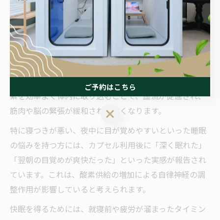
リラクゼーションタイムを意識的に取り入れることが大
切です。
酸素カプセルが快眠にもたらすリラクゼーション効果
酸素カプセルは、快眠を目指す方にも高いリラクゼーシ
ョン効果をもたらします。カプセル内の高気圧環境で酸
ご予約はこちら
素を効率よく体内に取り込むことで、血流が促進され、
筋肉や脳の緊張が緩和されやすくなります。
ご予約はこちら
特に寝つきが悪い、夜中に目が覚めやすいといった睡眠
の悩みを持つ方には、カプセル利用後に「深く眠れた」
「翌朝の目覚めが爽快だった」といった実感が報告され
ています。これは、酸素供給の増加による自律神経の調
整作用が影響していると考えられます。
快眠を得るためには、就寝前や疲労が溜まったタイミン