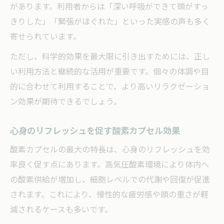
ト
があります。利用者からは「深い呼吸ができて頭がすっ
ストレス緩和と快眠へ導くリラックス習慣
きりした」「緊張がほぐれた」といった実感の声も多く
寄せられています。
リラクゼーションでストレスを効率よく緩
和する方法
ただし、科学的効果を最大限に引き出すためには、正し
酸素カプセルが快眠にもたらすリラクゼー
い利用方法と継続的な活用が重要です。個々の体調や目
ション効果
的に合わせて利用することで、より高いリラクゼーショ
深いリラクゼーションが睡眠の質を高める
ン効果が期待できるでしょう。
理由
心身のリフレッシュを促す酸素カプセル効果
ストレス緩和と快眠習慣を両立するコツ
酸素カプセルの最大の特長は、心身のリフレッシュを効
リラクゼーション酸素カプセルで目覚め爽
率良く促す点にあります。高気圧酸素環境により体内へ
快
の酸素供給が増加し、細胞レベルでの代謝や回復が促進
高気圧酸素カプセルで感じる深い安らぎ
されます。これにより、慢性的な疲労感や頭の重さが軽
高気圧酸素カプセルのリラクゼーション効
減されるケースも多いです。
果を検証