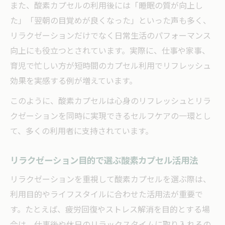
また、酸素カプセルの利用後には「睡眠の質が向上し
リラクゼーションと安らぎを与える高気圧
た」「翌朝の目覚めが良くなった」といった声も多く、
環境
リラクゼーションだけでなく日常生活のパフォーマンス
疲労回復と癒やしを同時に叶えるリラクゼ
向上にも役立つとされています。実際に、仕事や家事、
ーション
育児で忙しい方が短時間のカプセル利用でリフレッシュ
高気圧カプセルで得られる心身のリフレッ
効果を実感する例が増えています。
シュ感
このように、酸素カプセルは心身のリフレッシュとリラ
リラクゼーションが深まる高気圧酸素カプ
クゼーションを同時に実現できるセルフケアの一環とし
セル体験
て、多くの利用者に支持されています。
自宅でできるリラクゼーションカプセル活用術
自宅で実践する酸素カプセルのリラクゼー
リラクゼーション目的で選ぶ酸素カプセル活用法
ション法
リラクゼーションを重視して酸素カプセルを選ぶ際は、
リラクゼーションカプセルを自宅に導入す
利用目的やライフスタイルに合わせた活用法が重要で
るメリット
す。たとえば、疲労回復やストレス解消を目的とする場
酸素カプセルレンタルで叶う手軽なリラク
合は、仕事後や休日のリラックスタイムに取り入れるの