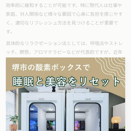
効率的に緩和することが可能です。特に現代人は仕事や
家庭、対人関係など様々な要因で心身に負担を感じやす
く、適切なリフレッシュ方法を見つけることが重要で
す。
具体的なリラクゼーション法としては、呼吸法やストレ
ッチ、瞑想、アロマテラピーなどが代表的ですが、近年
注目されているのが酸素カプセルの活用です。高気圧酸
素カプセルに入ることで、体内の酸素濃度が高まり、自
律神経のバランスが整いやすくなります。これにより、
ストレスによる緊張状態が緩和され、深いリラックスが
得られるとされています。
実際に利用者からは「カプセル内で過ごすと頭がすっき
りする」「ストレスが軽減される」という声が多く寄せ
られています。ストレスを減らすためには、日常生活に