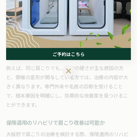
根本要因としては、筋肉の過緊張や姿勢不良だけでな
く、頚椎症や五十肩などの疾患が隠れていることもあり
ます。また、ストレスや自律神経の乱れが肩こりを慢性
化させているケースも見逃せません。名医による診断で
は、これらの複合的な要因を丁寧に分析し、患者一人ひ
ご予約はこちら
とりに合った治療方針を提案します。
例えば、同じ肩こりでも、筋肉の硬さが主な原因の方
ご予約はこちら
と、頚椎の変形が関与している方では、治療の内容が大
きく異なります。専門外来や名医の診断を受けること
で、根本要因を明確にし、効果的な改善策を見つけるこ
とができます。
保険適用のリハビリで肩こり改善は可能か
大阪府で肩こりの治療を検討する際、保険適用のリハビ