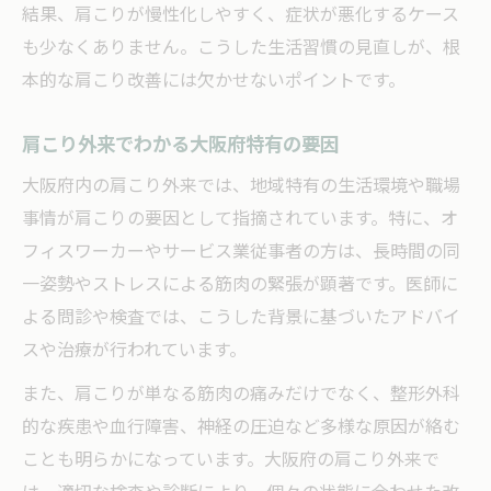
結果、肩こりが慢性化しやすく、症状が悪化するケース
大阪府で受ける肩こり治療の最新事情
も少なくありません。こうした生活習慣の見直しが、根
ストレートネックと大阪府の肩こり事情
本的な肩こり改善には欠かせないポイントです。
ストレートネックが肩こりに与える影響
肩こり外来でわかる大阪府特有の要因
大阪府で増加するストレートネックの背景
肩こりと姿勢の乱れを正しく理解する方法
大阪府内の肩こり外来では、地域特有の生活環境や職場
事情が肩こりの要因として指摘されています。特に、オ
肩こり外来で診断されるストレートネック
フィスワーカーやサービス業従事者の方は、長時間の同
スマホ首による肩こりが大阪府で急増中
一姿勢やストレスによる筋肉の緊張が顕著です。医師に
慢性的な肩こりとそのリスクを見極める方法
よる問診や検査では、こうした背景に基づいたアドバイ
慢性的な肩こりが及ぼす健康リスク
スや治療が行われています。
肩こりから始まる頭痛や手のしびれに注意
また、肩こりが単なる筋肉の痛みだけでなく、整形外科
危険な肩こりの見分け方と受診のタイミン
的な疾患や血行障害、神経の圧迫など多様な原因が絡む
グ
ことも明らかになっています。大阪府の肩こり外来で
肩こりが続く場合は外来受診も検討を