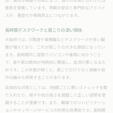
は、適切な検査や診断により、個々の状態に合わせた改
肩こりから疾患を見極めるチェック方法
善策を提案しています。早期の受診と専門的なアドバイ
生活習慣から見直す大阪府流肩こり対策
スが、重症化や再発防止につながります。
肩こり改善は大阪府流生活習慣の見直しか
長時間デスクワークと肩こりの深い関係
ら
食事・運動・睡眠で肩こりを根本予防
大阪府では、IT関連や事務職などデスクワークが多い職
肩こりに効果的なストレッチの実践ポイン
種が増えており、これが肩こりの大きな原因となってい
ト
ます。長時間同じ姿勢でパソコンや書類に向かうこと
で、首や肩の筋肉が持続的に緊張し、血流が悪くなるた
コリをほぐす食べ物の選び方と摂り方
めです。この状態が続くと、肩こりだけでなく頭痛や背
冷えやストレス対策も肩こり予防の鍵
中の痛みも併発することがあります。
具体的な対策としては、1時間ごとに軽いストレッチを取
り入れたり、椅子や机の高さを調整して正しい姿勢を意
識することが重要です。また、職場でのリハビリテーシ
ョンやマッサージサービスの利用も効果的です。長時間