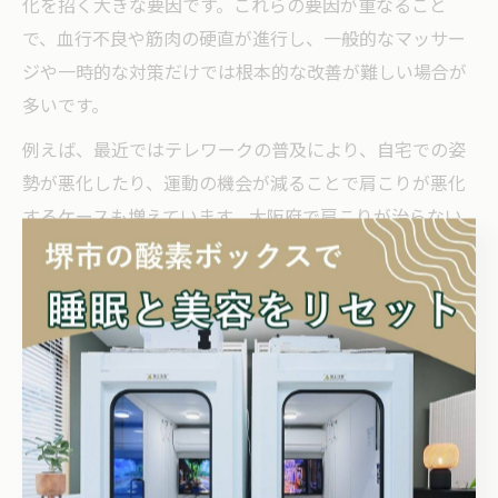
化を招く大きな要因です。これらの要因が重なること
で、血行不良や筋肉の硬直が進行し、一般的なマッサー
ジや一時的な対策だけでは根本的な改善が難しい場合が
多いです。
例えば、最近ではテレワークの普及により、自宅での姿
勢が悪化したり、運動の機会が減ることで肩こりが悪化
するケースも増えています。大阪府で肩こりが治らない
と感じる場合は、生活習慣や作業環境の見直しととも
に、複数の要因を同時に改善することが重要です。
肩こり外来や名医で見える根本要因とは
大阪府内には肩こり専門の外来や名医が多数存在し、原
因の特定と根本的な治療に力を入れています。肩こり外
来では、問診や画像検査を通じて筋肉や関節の状態、姿
勢の歪み、頚椎の問題など多角的に評価されます。