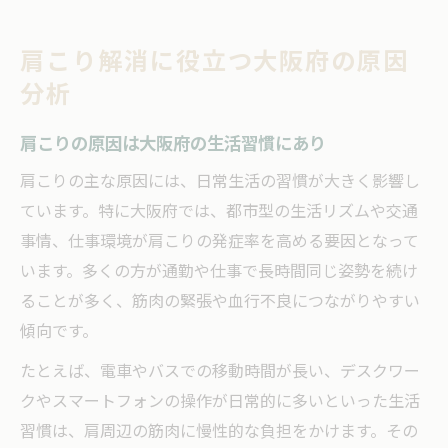
大阪府で多い肩こり症状の特徴とは
原因を探るなら肩こりの症状に着目を
肩こり解消に役立つ大阪府の原因
肩こりの症状から考える主な原因の見極め
分析
肩こりで注意したい痛みやしびれのサイン
肩こりの原因は大阪府の生活習慣にあり
慢性的な肩こり症状が教える生活習慣の問
題
肩こりの主な原因には、日常生活の習慣が大きく影響し
肩こりと頭痛・めまいは無関係ではない
ています。特に大阪府では、都市型の生活リズムや交通
事情、仕事環境が肩こりの発症率を高める要因となって
肩こり症状別の効果的な対策ポイント
います。多くの方が通勤や仕事で長時間同じ姿勢を続け
なぜ肩こりが治らないのか大阪府で診る視点
ることが多く、筋肉の緊張や血行不良につながりやすい
肩こりが治らない本当の理由を大阪府で探
傾向です。
る
たとえば、電車やバスでの移動時間が長い、デスクワー
肩こり外来や名医で見える根本要因とは
クやスマートフォンの操作が日常的に多いといった生活
保険適用のリハビリで肩こり改善は可能か
習慣は、肩周辺の筋肉に慢性的な負担をかけます。その
整形外科と整骨院どっちが肩こりに最適か