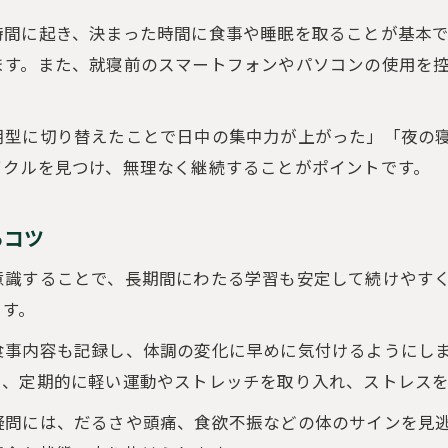
ストレスと受験勉強の関係を理解して対策を立て
時間に起き、決まった時間に食事や睡眠を取ることが基本
受験勉強で心をリラックスさせるおすすめ習慣
ます。また、就寝前のスマートフォンやパソコンの使用を
不調サインを見逃さない日々のケア方法
受験勉強中に体調不良のサインを早期発見する
朝型に切り替えたことで日中の集中力が上がった」「夜の
イクルを見つけ、無理なく継続することがポイントです。
受験勉強を無理せず休むタイミングの見極め方
受験勉強に役立つ簡単なチェックリストで体調確
るコツ
体調管理に役立つ受験勉強のケアポイント
受験勉強中に家族や周囲の声を活かす方法
ご予約はこちら
ご予約はこちら
意識することで、長期間にわたる学習も安定して続けやす
ます。
食事内容も記録し、体調の変化に早めに気付けるようにし
た、定期的に軽い運動やストレッチを取り入れ、ストレス
疑問には、だるさや頭痛、食欲不振などの体のサインを見