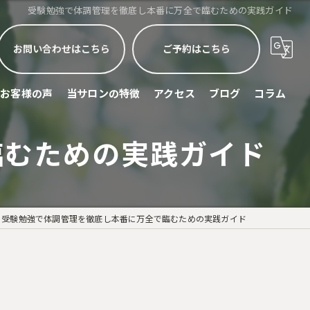
受験勉強で体調管理を徹底し本番に万全で臨むための実践ガイド
お問い合わせはこちら
ご予約はこちら
お客様の声
当サロンの特徴
アクセス
ブログ
コラム
臨むための実践ガイド
睡眠不足
頭痛
眼精疲労
受験勉強で体調管理を徹底し本番に万全で臨むための実践ガイド
ストレス緩和
スポーツリカバリー