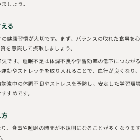
いましょう。
受験勉強の合間にできる感染症対策と予防法
受験勉強で免疫力を保つための生活習慣
さえる
体調不良時の受験勉強の工夫と休養のバランス
々の健康習慣が大切です。まず、バランスの取れた食事を
勉強を継続するコツと健康管理ポイント
く質を意識して摂取しましょう。
受験勉強を続けるための体調管理の秘訣
可欠です。睡眠不足は体調不良や学習効率の低下につなが
受験勉強の継続力を高めるストレッチの取り入れ
い運動やストレッチを取り入れることで、血行が良くなり
受験勉強と健康管理を両立する生活リズム作り
疲労を感じた時の受験勉強の見直しポイント
験勉強中の体調不良やストレスを予防し、安定した学習環
おすすめです。
受験勉強の中でできる簡単な健康管理術
ストレス軽減に役立つ受験勉強の習慣化
え方
受験勉強のストレスを軽減する日常の工夫
受験勉強を習慣化して心身の安定を保つ方法
たり、食事や睡眠の時間が不規則になることが多くなりま
す。
受験勉強中の友人との会話や運動の効果