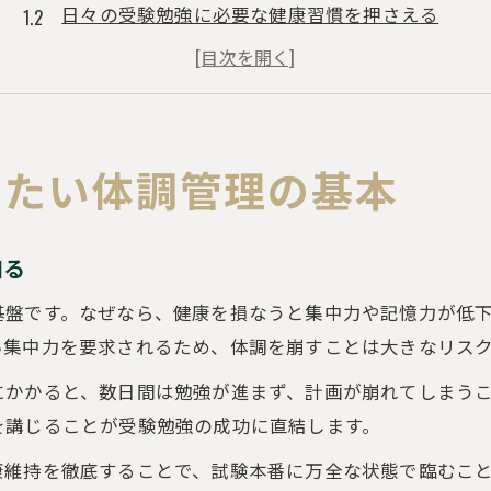
日々の受験勉強に必要な健康習慣を押さえる
受験勉強で崩れやすい生活リズムの整え方
受験勉強開始時から体調管理を徹底するコツ
受験勉強の質を高める基本的な体調管理ポイント
集中力を維持するための食事と睡眠術
したい体調管理の基本
受験勉強の集中力を引き出す食事の選び方
睡眠環境を整えて受験勉強の効率アップを目指す
知る
受験勉強時におすすめの食べ物とその工夫
基盤です。なぜなら、健康を損なうと集中力や記憶力が低
規則正しい睡眠で受験勉強のパフォーマンス向上
い集中力を要求されるため、体調を崩すことは大きなリス
受験勉強中のヨーグルトやサプリの活用法
にかかると、数日間は勉強が進まず、計画が崩れてしまう
体調を崩しやすい時期の受験勉強対策
を講じることが受験勉強の成功に直結します。
受験勉強時に体調を崩しやすい時期の特徴
康維持を徹底することで、試験本番に万全な状態で臨むこ
季節の変わり目の受験勉強と体調管理の注意点