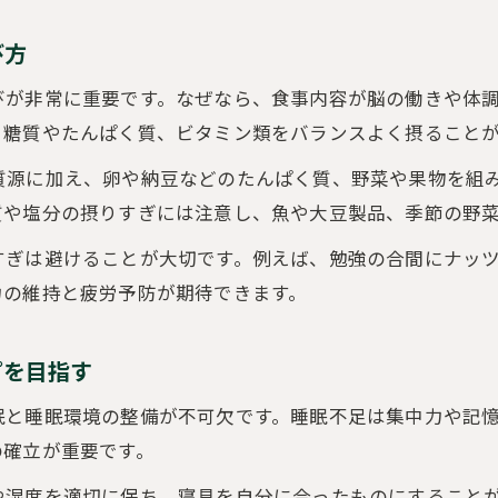
び方
びが非常に重要です。なぜなら、食事内容が脳の働きや体
、糖質やたんぱく質、ビタミン類をバランスよく摂ること
質源に加え、卵や納豆などのたんぱく質、野菜や果物を組
質や塩分の摂りすぎには注意し、魚や大豆製品、季節の野
すぎは避けることが大切です。例えば、勉強の合間にナッ
力の維持と疲労予防が期待できます。
プを目指す
眠と睡眠環境の整備が不可欠です。睡眠不足は集中力や記
の確立が重要です。
や湿度を適切に保ち、寝具を自分に合ったものにすること