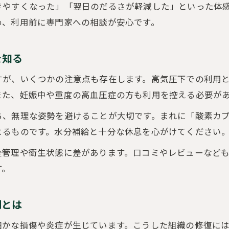
きやすくなった」「翌日のだるさが軽減した」といった体
酸素カプセルで回復スピードが変わる可能性
め、利用前に専門家への相談が安心です。
ぎっくり腰の痛み緩和に酸素カプセルを選ぶ利点
最短でぎっくり腰改善を目指す酸素活用法
を知る
酸素カプセル利用時に注意すべき点と対策
すが、いくつかの注意点も存在します。高気圧下での利用
ぎっくり腰の痛み軽減へ酸素カプセル利用法
また、妊娠中や重度の高血圧症の方も利用を控える必要が
ぎっくり腰の痛みに酸素カプセルはどう効く？
ち、無理な姿勢を避けることが大切です。まれに「酸素カ
酸素カプセル効果的な利用タイミングと頻度
よるものです。水分補給と十分な休息を心がけてください
ぎっくり腰で酸素カプセルを使う際のポイント
痛みが強い時の酸素カプセル活用のコツ
全管理や衛生状態に差があります。口コミやレビューなど
す。
酸素カプセル利用前後の注意点を徹底解説
もしぎっくり腰なら酸素カプセルのメリットは
割とは
ぎっくり腰で酸素カプセルを選ぶメリット紹介
酸素カプセルによる身体の回復促進効果とは
細かな損傷や炎症が生じています。こうした組織の修復に