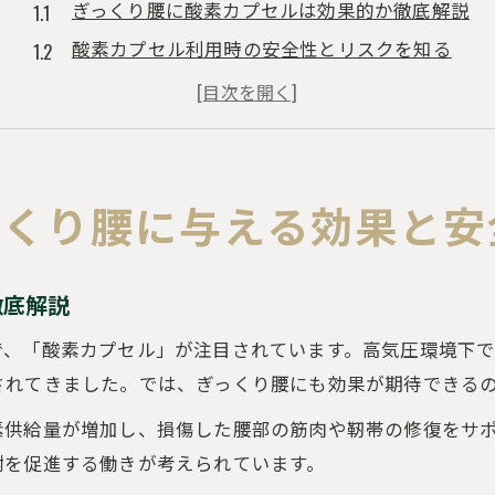
ぎっくり腰に酸素カプセルは効果的か徹底解説
酸素カプセル利用時の安全性とリスクを知る
ぎっくり腰改善で注目される酸素の役割とは
酸素カプセル利用で痛み軽減が期待できる理由
ぎっくり腰の症状別にみる酸素カプセルの適応性
ぎっくり腰回復で注目される酸素カプセルの役割
っくり腰に与える効果と安
ぎっくり腰回復を早める酸素カプセルの仕組み
酸素カプセルで筋肉の修復を促進するメカニズム
徹底解説
ぎっくり腰の疲労回復と酸素カプセルの関係性
で、「酸素カプセル」が注目されています。高気圧環境下
酸素カプセル利用による炎症抑制の実際
されてきました。では、ぎっくり腰にも効果が期待できる
ぎっくり腰回復期に適した酸素カプセルの利用法
素供給量が増加し、損傷した腰部の筋肉や靭帯の修復をサ
早期改善を目指すなら酸素カプセル活用がカギ
謝を促進する働きが考えられています。
ぎっくり腰早期改善に酸素カプセルが有効な理由