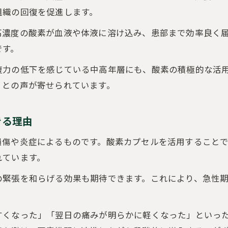
組織の回復を促進します。
ぎっくり腰改善で実感できる酸素カプセルの利点
疲労回復や痛み緩和に酸素カプセルが役立つ理由
高濃度の酸素が血液や体液に溶け込み、患部まで効率良く
酸素カプセル体験者のリアルな声と効果実感
です。
酸素カプセル利用時の注意点とぎっくり腰対策
復力の低下を感じている中高年層にも、酸素の積極的な活
ぎっくり腰で酸素カプセル利用時の注意事項
」との声が寄せられています。
酸素カプセル利用で悪化を防ぐための対策
利用前に知るべき酸素カプセルのリスクと安全性
きる理由
ぎっくり腰時にやってはいけない行動とは
ご予約はこちら
ご予約はこちら
損傷や炎症によるものです。酸素カプセルを活用すること
酸素カプセルの副作用や体調変化への対応法
れています。
の緊張を和らげる効果も期待できます。これにより、急性
すくなった」「翌日の痛みが明らかに軽くなった」といっ