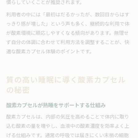
慣らしていくことが推奨されます。
利用者の中には「最初はだるかったが、数回目からはす
っきり感が増した」という声も多く、継続的な利用で体
が酸素環境に順応しやすくなる傾向があります。無理せ
ず自分の体調に合わせて利用方法を調整することが、快
適な酸素カプセル体験のポイントです。
質の高い睡眠に導く酸素カプセル
の秘密
酸素カプセルが熟睡をサポートする仕組み
酸素カプセルは、内部の気圧を高めることで体内に取り
込む酸素の量を増やし、血液中の酸素濃度を効率よく上
げる仕組みです。通常の呼吸では届きにくい末梢の細胞