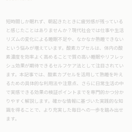
短時間しか眠れず、朝起きたときに疲労感が残っている
と感じたことはありませんか？現代社会では仕事や生活
リズムの変化による睡眠不足や、なかなか熟睡できない
という悩みが増えています。酸素カプセルは、体内の酸
素濃度を効率よく高めることで質の高い睡眠やリフレッ
シュ効果が期待できるセルフケア法として注目されてい
ます。本記事では、酸素カプセルを活用して熟睡を叶え
るための具体的な利用法や注意点、さらに日常生活の中
で実感できる効果の検証ポイントまでを専門的かつ分か
りやすく解説します。確かな情報に基づいた実践的な知
識を得ることで、より充実した毎日への一歩を踏み出せ
ます。