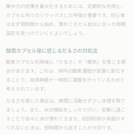
集中力の効果を最大化するためには、定期的な利用と、
カプセル内でのリラックスした呼吸が重要です。初心者
はまず短時間から始め、慣れてきたら自分に合った時間
設定を見つけていくとよいでしょう。
酸素カプセル後に感じるだるさの対処法
酸素カプセル利用後に「だるさ」や「眠気」を感じる場
合があります。これは、体内の酸素濃度が急激に変化す
ることで、自律神経が一時的に調整を行っているためと
考えられています。
だるさを感じた場合は、無理に活動せず少し休憩を取り
ましょう。また、水分補給をしっかり行い、安静に過ご
すことで徐々に体が慣れてきます。初回利用や体調がす
ぐれないときは、短時間から試すことが大切です。