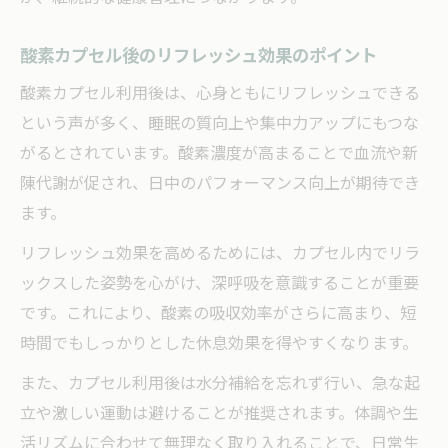
酸素カプセル後のリフレッシュ効果のポイント
酸素カプセル利用後は、心身ともにリフレッシュできる
という声が多く、睡眠の質向上や集中力アップにもつな
がるとされています。酸素濃度が高まることで血流や新
陳代謝が促され、日中のパフォーマンス向上が期待でき
ます。
リフレッシュ効果を高めるためには、カプセル内でリラ
ックスした姿勢を心がけ、深呼吸を意識することが重要
です。これにより、酸素の吸収効率がさらに高まり、短
時間でもしっかりとした休息効果を得やすくなります。
また、カプセル利用後は水分補給を忘れず行い、急な起
立や激しい運動は避けることが推奨されます。体調や生
活リズムに合わせて無理なく取り入れることで、日常生