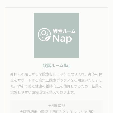
酸素ルームNap
身体に不足しがちな酸素をたっぷりと取り入れ、身体の休
息をサポートする高気圧酸素ボックスをご用意いたしまし
た。堺市で美と健康の維持向上を後押しするため、結果を
実感しやすい設備環境を整えております。
〒599-8236
大阪府堺市中区深井沢町３２７３ フレリア 202