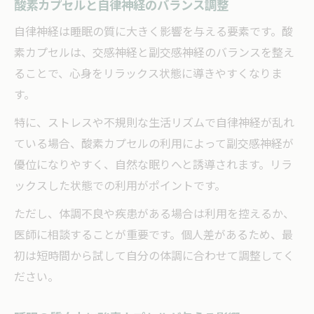
酸素カプセルと自律神経のバランス調整
自律神経は睡眠の質に大きく影響を与える要素です。酸
素カプセルは、交感神経と副交感神経のバランスを整え
ることで、心身をリラックス状態に導きやすくなりま
す。
特に、ストレスや不規則な生活リズムで自律神経が乱れ
ている場合、酸素カプセルの利用によって副交感神経が
優位になりやすく、自然な眠りへと誘導されます。リラ
ックスした状態での利用がポイントです。
ただし、体調不良や疾患がある場合は利用を控えるか、
医師に相談することが重要です。個人差があるため、最
初は短時間から試して自分の体調に合わせて調整してく
ださい。