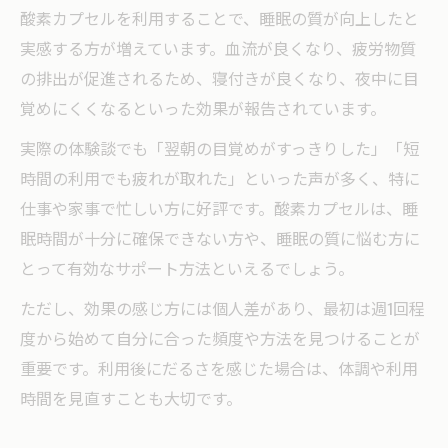
酸素カプセルを利用することで、睡眠の質が向上したと
実感する方が増えています。血流が良くなり、疲労物質
の排出が促進されるため、寝付きが良くなり、夜中に目
覚めにくくなるといった効果が報告されています。
実際の体験談でも「翌朝の目覚めがすっきりした」「短
時間の利用でも疲れが取れた」といった声が多く、特に
仕事や家事で忙しい方に好評です。酸素カプセルは、睡
眠時間が十分に確保できない方や、睡眠の質に悩む方に
とって有効なサポート方法といえるでしょう。
ただし、効果の感じ方には個人差があり、最初は週1回程
度から始めて自分に合った頻度や方法を見つけることが
重要です。利用後にだるさを感じた場合は、体調や利用
時間を見直すことも大切です。