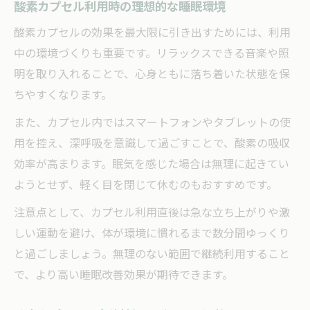
酸素カプセル利用時の理想的な睡眠環境
酸素カプセルの効果を最大限に引き出すためには、利用
中の環境づくりも重要です。リラックスできる音楽や照
明を取り入れることで、心身ともに落ち着いた状態を保
ちやすくなります。
また、カプセル内ではスマートフォンやタブレットの使
用を控え、深呼吸を意識して過ごすことで、酸素の吸収
効率が高まります。眠気を感じた場合は無理に起きてい
ようとせず、軽く目を閉じて休むのもおすすめです。
注意点として、カプセル利用直後は急な立ち上がりや激
しい運動を避け、体が環境に慣れるまで数分間ゆっくり
と過ごしましょう。無理のない範囲で継続利用すること
で、より高い睡眠改善効果が期待できます。