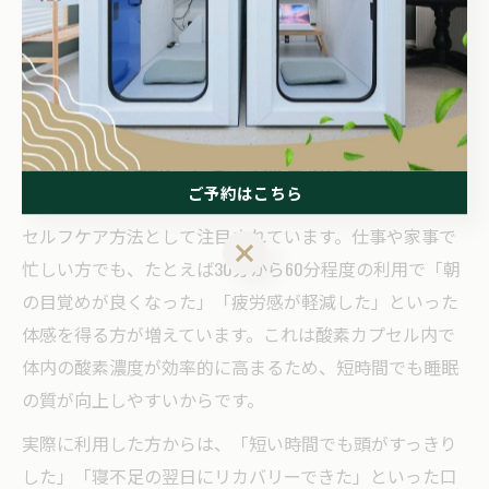
酸素カプセルなら短時間でも深い
眠りへ
短時間利用で酸素カプセルの熟睡効果を実感
ご予約はこちら
酸素カプセルは短時間の利用でも熟睡効果が期待できる
セルフケア方法として注目されています。仕事や家事で
ご予約はこちら
忙しい方でも、たとえば30分から60分程度の利用で「朝
の目覚めが良くなった」「疲労感が軽減した」といった
体感を得る方が増えています。これは酸素カプセル内で
体内の酸素濃度が効率的に高まるため、短時間でも睡眠
の質が向上しやすいからです。
実際に利用した方からは、「短い時間でも頭がすっきり
した」「寝不足の翌日にリカバリーできた」といった口