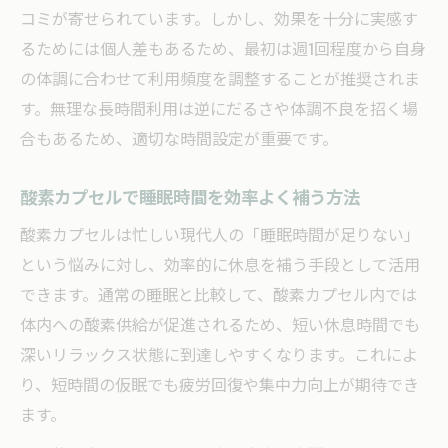
コミが寄せられています。しかし、効果を十分に実感す
るためには個人差もあるため、最初は週1回程度から自身
の体調に合わせて利用頻度を調整することが推奨されま
す。無理な長時間利用は逆にだるさや体調不良を招く場
合もあるため、適切な時間設定が重要です。
酸素カプセルで睡眠時間を効率よく補う方法
酸素カプセルは忙しい現代人の「睡眠時間が足りない」
という悩みに対し、効率的に休息を補う手段として活用
できます。通常の睡眠と比較して、酸素カプセル内では
体内への酸素供給が促進されるため、短い休息時間でも
深いリラックス状態に到達しやすくなります。これによ
り、短時間の仮眠でも疲労回復や集中力向上が期待でき
ます。