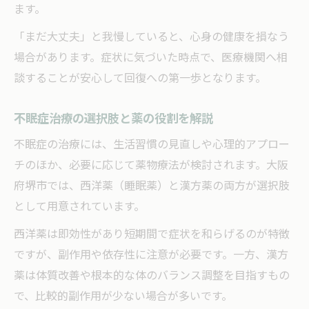
ます。
体質診断を活かした不眠症治療の進め方
「まだ大丈夫」と我慢していると、心身の健康を損なう
薬以外の不眠症改善アプローチも知ろう
場合があります。症状に気づいた時点で、医療機関へ相
不眠症と体質の関係を理解する重要性
談することが安心して回復への第一歩となります。
不眠症に悩む方が知るべき副作用の正体
不眠症治療薬に多い副作用とその対策法
不眠症治療の選択肢と薬の役割を解説
副作用を減らす不眠症治療のポイント
不眠症の治療には、生活習慣の見直しや心理的アプロー
不眠症薬の副作用を感じた時の対応方法
チのほか、必要に応じて薬物療法が検討されます。大阪
薬の副作用と不眠症改善のバランスを考え
府堺市では、西洋薬（睡眠薬）と漢方薬の両方が選択肢
る
として用意されています。
副作用のリスクを避ける医師との相談法
西洋薬は即効性があり短期間で症状を和らげるのが特徴
漢方薬がもたらす不眠症への新しい視点
ですが、副作用や依存性に注意が必要です。一方、漢方
不眠症に効果が期待できる漢方薬の特徴
薬は体質改善や根本的な体のバランス調整を目指すもの
漢方薬と西洋薬の違いを不眠症治療で比較
で、比較的副作用が少ない場合が多いです。