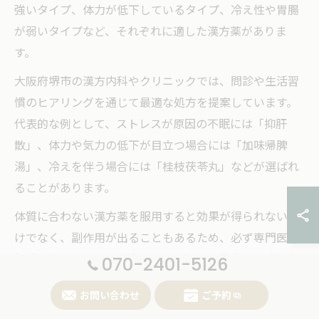
強いタイプ、体力が低下しているタイプ、冷え性や胃腸
が弱いタイプなど、それぞれに適した漢方薬がありま
す。
大阪府堺市の漢方内科やクリニックでは、問診や生活習
慣のヒアリングを通じて最適な処方を提案しています。
代表的な例として、ストレスが原因の不眠には「抑肝
散」、体力や気力の低下が目立つ場合には「加味帰脾
湯」、冷えを伴う場合には「桂枝茯苓丸」などが選ばれ
ることがあります。
体質に合わない漢方薬を服用すると効果が得られないだ
けでなく、副作用が出ることもあるため、必ず専門医に
相談の上で選ぶことが大切です。初めて漢方薬を試す方
070-2401-5126
は、堺市内の漢方内科や睡眠外来での診察をおすすめし
お問い合わせ
ご予約
ます。