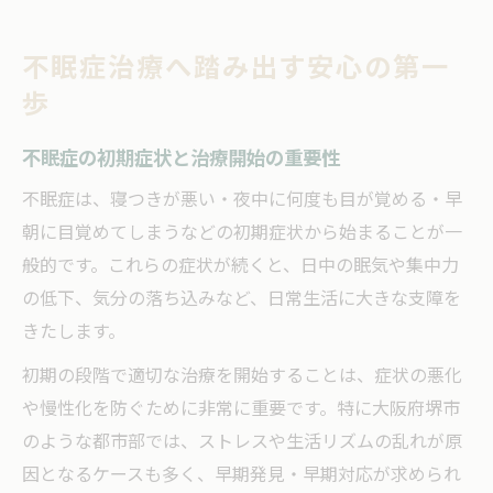
法
不眠症と向き合うための第一歩の心構え
不眠症治療へ踏み出す安心の第一
症状に寄り添う薬選びと不眠症対策
歩
不眠症の症状別に適した薬の特徴と選び方
不眠症の初期症状と治療開始の重要性
副作用を抑える不眠症治療薬のポイント
不眠症対策として日常生活で意識すべき習
不眠症は、寝つきが悪い・夜中に何度も目が覚める・早
慣
朝に目覚めてしまうなどの初期症状から始まることが一
薬による不眠症改善と体質への影響を比較
般的です。これらの症状が続くと、日中の眠気や集中力
の低下、気分の落ち込みなど、日常生活に大きな支障を
不眠症の薬選びで重視するべき専門医の視
きたします。
点
体質も考慮した不眠症改善のコツ
初期の段階で適切な治療を開始することは、症状の悪化
や慢性化を防ぐために非常に重要です。特に大阪府堺市
体質に合わせた不眠症対策と薬の選択基準
のような都市部では、ストレスや生活リズムの乱れが原
不眠症改善のための生活習慣見直しポイン
因となるケースも多く、早期発見・早期対応が求められ
ト