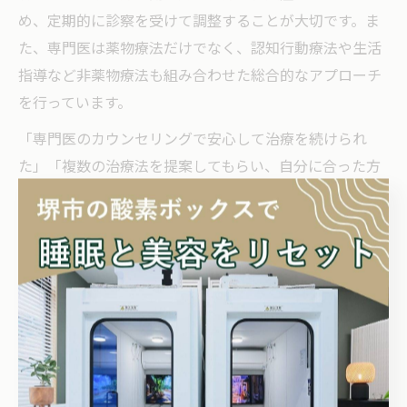
め、定期的に診察を受けて調整することが大切です。ま
た、専門医は薬物療法だけでなく、認知行動療法や生活
指導など非薬物療法も組み合わせた総合的なアプローチ
を行っています。
「専門医のカウンセリングで安心して治療を続けられ
た」「複数の治療法を提案してもらい、自分に合った方
法を選べた」という声も多く、信頼できる医療機関選び
が安心の治療につながります。受診時には疑問や希望を
しっかり伝えることがポイントです。
体質も考慮した不眠症改善のコツ
体質に合わせた不眠症対策と薬の選択基準