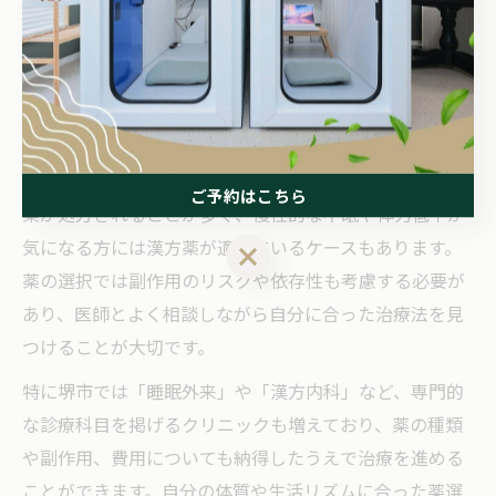
不眠症の治療においては、患者一人ひとりの体質や症状
に合わせた薬の選択が重要です。大阪府堺市のクリニッ
クや病院でも、まずは問診や診察を通じて症状の程度や
生活習慣、既往歴などを詳しく確認し、体質に適した薬
を提案するのが一般的です。
例えば、短期間で効果を期待したい場合は西洋薬の睡眠
ご予約はこちら
薬が処方されることが多く、慢性的な不眠や体力低下が
気になる方には漢方薬が適しているケースもあります。
ご予約はこちら
薬の選択では副作用のリスクや依存性も考慮する必要が
あり、医師とよく相談しながら自分に合った治療法を見
つけることが大切です。
特に堺市では「睡眠外来」や「漢方内科」など、専門的
な診療科目を掲げるクリニックも増えており、薬の種類
や副作用、費用についても納得したうえで治療を進める
ことができます。自分の体質や生活リズムに合った薬選