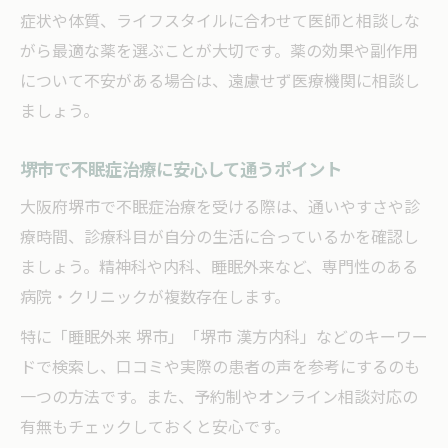
不眠症改善に漢方薬を取り入れるメリット
症状や体質、ライフスタイルに合わせて医師と相談しな
体質別に選ぶ不眠症対応の漢方薬のポイン
がら最適な薬を選ぶことが大切です。薬の効果や副作用
ト
について不安がある場合は、遠慮せず医療機関に相談し
不眠症治療で注目される漢方薬の最新事情
ましょう。
口コミから学ぶ不眠症治療の実体験
堺市で不眠症治療に安心して通うポイント
不眠症治療の口コミに見る薬選びの工夫
大阪府堺市で不眠症治療を受ける際は、通いやすさや診
実際に不眠症治療を受けた方の体験談紹介
療時間、診療科目が自分の生活に合っているかを確認し
口コミで分かる不眠症薬の効果と副作用
ましょう。精神科や内科、睡眠外来など、専門性のある
不眠症患者が語る治療法の選択理由
病院・クリニックが複数存在します。
口コミから得られる不眠症改善のヒント
特に「睡眠外来 堺市」「堺市 漢方内科」などのキーワー
ドで検索し、口コミや実際の患者の声を参考にするのも
一つの方法です。また、予約制やオンライン相談対応の
有無もチェックしておくと安心です。