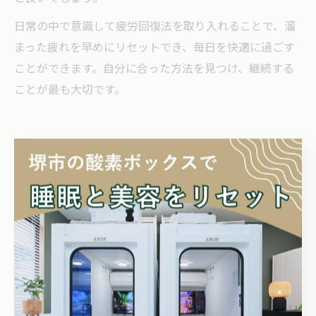
日常の中で意識して疲労回復法を取り入れることで、溜
まった疲れを早めにリセットでき、毎日を快適に過ごす
ことができます。自分に合った方法を見つけ、継続する
ことが最も大切です。
身体の疲れを軽減する最新習慣
話題の疲労回復習慣で身体を守る方法
疲労回復のためには、毎日の生活習慣を見直すことが重
要です。特に睡眠の質を高めることは、体の疲れを取る
方法として非常に効果的とされています。十分な睡眠時
間を確保し、寝る前にはスマートフォンやパソコンの画
面を見ないようにするなど、リラックスできる環境作り