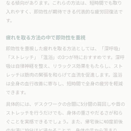
疲労回復を実感できるおすすめ例を紹介
なる傾向があります。これらの方法は、短時間でも取り
入れやすく、即効性が期待できる代表的な疲労回復法で
疲労回復に効果的な実践ポイント
す。
日常で使える疲労回復の簡単実践術
今すぐできる疲労回復おすすめ方法
疲れを取る方法の中で即効性を重視
疲れを和らげるための具体的な疲労回復法
即効性を重視した疲れを取る方法としては、「深呼吸」
アスリート流疲労回復の秘訣公開
「ストレッチ」「温浴」の3つが特におすすめです。深呼
疲労回復で注目のアスリート流メソッド
吸は自律神経を整え、リラックス効果をもたらし、スト
プロが実践する疲労回復習慣の秘密
レッチは筋肉の緊張を和らげて血流を促進します。温浴
アスリート式疲労回復でパフォーマンス向
は全身の血行改善に寄与し、短時間で全身の疲労を軽減
上
できます。
疲労回復を支えるアスリートの習慣法
具体的には、デスクワークの合間に5分間の肩回しや首の
アスリートの疲労回復から学ぶ日常ケア
ストレッチを行うだけでも、身体の重さやだるさが和ら
疲労回復に効く簡単ストレッチ術
ぐことを実感できるでしょう。また、帰宅後に40度前後
のお湯に10分ほど浸かることで、身体の芯から温まり、
疲労回復を促す簡単ストレッチのコツ