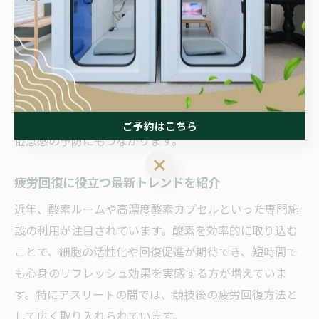
を意識しましょう。
また、バランスの取れた食事や適度な運動も、身体の疲
労回復に役立ちます。ビタミンやミネラルを含む食材を
積極的に摂取し、ストレッチや軽いウォーキングを日課
にすることで、全身の血流が促進され、疲れが取れやす
くなります。これらの習慣を継続することで、慢性的な
ご予約はこちら
倦怠感の予防にもつながります。
ご予約はこちら
疲労回復に役立つ最新トレンドを紹介
近年、酸素ルームや高濃度酸素カプセルといった専門施
設の利用が注目されています。酸素を効率的に取り込む
ことで、細胞の活性化や回復促進が期待でき、短時間で
も心身のリフレッシュ効果を実感する方が増えていま
す。特にアスリートの間では、競技後の疲労回復方法と
して広く取り入れられています。