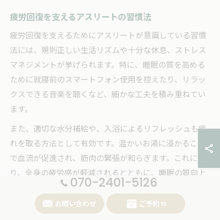
疲労回復を支えるアスリートの習慣法
疲労回復を支えるためにアスリートが意識している習慣
法には、規則正しい生活リズムや十分な休息、ストレス
マネジメントが挙げられます。特に、睡眠の質を高める
ために就寝前のスマートフォン使用を控えたり、リラッ
クスできる音楽を聴くなど、細かな工夫を積み重ねてい
ます。
また、適切な水分補給や、入浴によるリフレッシュも疲
れを取る方法として有効です。温かいお湯に浸かること
で血流が促進され、筋肉の緊張が和らぎます。これによ
り、全身の疲労感が軽減されるとともに、睡眠の質向上
070-2401-5126
にもつながります。
お問い合わせ
ご予約
こうした習慣を身につけるには、毎日決まった時間に寝