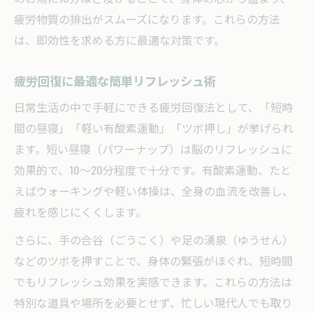
疲労物質の排出がスムーズになります。これらの方法
仕事合間に効く疲労回復ストレッチ法
は、即効性を求める方に最適な対策です。
疲れを取りやすいストレッチ実践例
疲労回復に最適な自宅ストレッチ方法
疲労回復に最適な簡単リフレッシュ術
毎日できる疲労回復ストレッチ習慣
日常生活の中で手軽にできる疲労回復法として、「短時
間の昼寝」「軽い有酸素運動」「ツボ押し」が挙げられ
ます。短い昼寝（パワーナップ）は脳のリフレッシュに
効果的で、10～20分程度で十分です。有酸素運動、たと
えばウォーキングや軽い体操は、全身の血流を改善し、
疲れを感じにくくします。
さらに、手の合谷（ごうこく）や足の湧泉（ゆうせん）
などのツボを押すことで、身体の緊張がほぐれ、短時間
でもリフレッシュ効果を実感できます。これらの方法は
特別な道具や場所を必要とせず、忙しい現代人でも取り