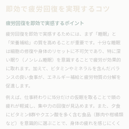
疲労が溜まる前に取る方法とは
即効で疲労回復を実現するコツ
疲労回復のための予防習慣を身につける
疲労回復を即効で実感するポイント
疲れを溜めない日常の疲労回復法
疲労回復を意識した先取りケアの重要性
疲労回復を即効で実感するためには、まず「睡眠」と
「栄養補給」の質を高めることが重要です。十分な睡眠
日々の疲れを防ぐ簡単な疲労回復メソッド
は細胞の修復や身体のリセットに不可欠であり、特に深
疲労回復を日常に取り入れるポイント
い眠り（ノンレム睡眠）を意識することで疲労が効果的
身体の疲れを軽減する最新習慣
に取れます。加えて、ビタミンやミネラルを含んだバラ
話題の疲労回復習慣で身体を守る方法
ンスの良い食事が、エネルギー補給と疲労物質の分解を
疲労回復に役立つ最新トレンドを紹介
促進します。
毎日の疲れを軽減する疲労回復メソッド
例えば、仕事終わりに15分だけの仮眠を取ることで頭の
今注目の疲労回復ケアを生活に活用
疲れが軽減し、集中力の回復が見込めます。また、夕食
身体の疲れに強くなる疲労回復習慣
にビタミンB群やクエン酸を多く含む食品（豚肉や柑橘類
疲れを和らげるおすすめ実践例
など）を意識的に選ぶことで、身体の疲れを感じにくく