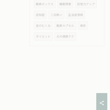
酸素ボックス
睡眠障害
記憶力アップ
認知症
二日酔い
生活習慣病
足のむくみ
酸素カプセル
骨折
ダイエット
犬の健康ケア