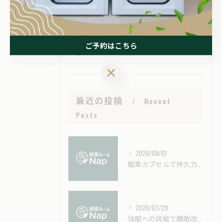
スポーツリカバリー
スポーツコンディショニング
ご予約はこちら
むくみ
ご予約はこちら
最近の投稿
Recent
Posts
2026/08/01
酸素カプセルで持久力を高める実践法と効果持続時間の徹底解説
2026/07/29
快眠への挑戦で睡眠改善を今夜から実感するための具体的テクニック総まとめ