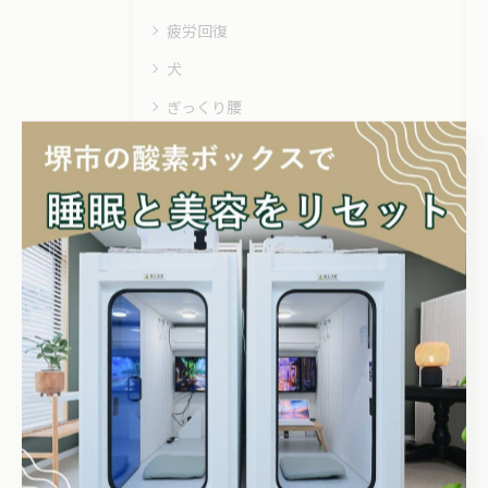
疲労回復
犬
ぎっくり腰
気象病
受験勉強
健康ケア
便秘
体がだるい
二日酔い
不眠症
リラクゼーション
リカバリー
ダイエット