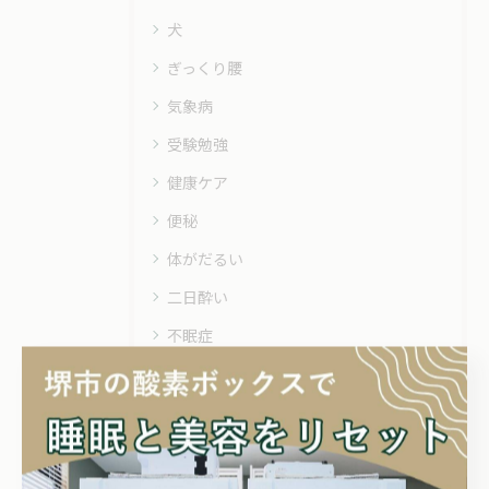
犬
ぎっくり腰
気象病
受験勉強
健康ケア
便秘
体がだるい
二日酔い
不眠症
リラクゼーション
リカバリー
ダイエット
スポーツリカバリー