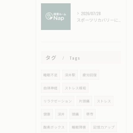
2026/07/28
スポーツリカバリーに酸素カプセルを活用する効果的なタイミングと回復力アップ術
タグ
Tags
睡眠不足
深井駅
疲労回復
自律神経
ストレス緩和
リラクゼーション
片頭痛
ストレス
健康
深井
頭痛
堺市
酸素ボックス
睡眠障害
記憶力アップ